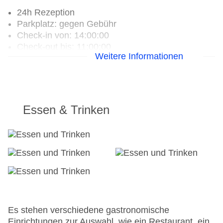
24h Rezeption
Parkplatz: gegen Gebühr
Check-in von: 14:00:00
Check-out bis: 11:00:00
Weitere Informationen
Garage: gegen Gebühr
Hoteleröffnung: 1600
Hotelsafe
WLAN/WiFi im Hotel
Letzte umfassende Renovierung: 2010
Essen & Trinken
Lift
Anzahl der Aufzüge: 1
Zimmerservice
Gesamtanzahl der Stockwerke: 5
Gesamtanzahl der Zimmer: 46
Zahlungsarten: American Express, Diners Club,
Mastercard, Visa
Landeskategorie: 5 Sterne
Es stehen verschiedene gastronomische
Einrichtungen zur Auswahl, wie ein Restaurant, ein