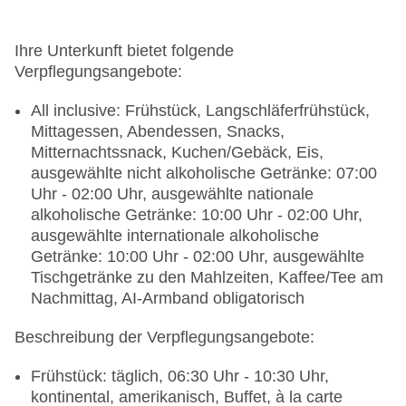
Arzt: Sprachen: englisch
Amphitheater
Internet: WLAN/WiFi, im gesamten Hotel
Ihre Unterkunft bietet folgende
(Anlage): ohne Gebühr, im öffentlichen Bereich:
Verpflegungsangebote:
ohne Gebühr, an der Rezeption/in der Lobby:
ohne Gebühr, in der Bar: ohne Gebühr, am Pool:
All inclusive: Frühstück, Langschläferfrühstück,
ohne Gebühr
Mittagessen, Abendessen, Snacks,
Wäscheservice: gegen Gebühr
Mitternachtssnack, Kuchen/Gebäck, Eis,
Concierge Service, Gepäckservice
ausgewählte nicht alkoholische Getränke: 07:00
Zahlungsarten: TUI Card / VISA, MasterCard,
Uhr - 02:00 Uhr, ausgewählte nationale
American Express, EC Karte/Maestro
alkoholische Getränke: 10:00 Uhr - 02:00 Uhr,
Haustiere nicht erlaubt
ausgewählte internationale alkoholische
Parkmöglichkeiten: Stellplätze, nicht überdacht:
Getränke: 10:00 Uhr - 02:00 Uhr, ausgewählte
ohne Gebühr, Anfrage & Reservierung nicht
Tischgetränke zu den Mahlzeiten, Kaffee/Tee am
notwendig
Nachmittag, AI-Armband obligatorisch
Businesscenter: 24 Stunden, ohne Gebühr
Beschreibung der Verpflegungsangebote:
Tagungseinrichtungen: Konferenzräume: 1,
klimatisierte Tagungsräume, Tageslicht,
Frühstück: täglich, 06:30 Uhr - 10:30 Uhr,
Tagungsequipment: gegen Gebühr, Coffee
kontinental, amerikanisch, Buffet, à la carte
Breaks: gegen Gebühr