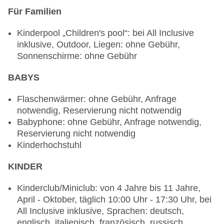
lactosefreie Gerichte: bei All Inclusive inklusive,
Für Familien
Anfrage notwendig, vegetarische Gerichte: bei All
Kinderpool „Children's pool“: bei All Inclusive
Inclusive inklusive, vegane Gerichte: bei All
inklusive, Outdoor, Liegen: ohne Gebühr,
Inclusive inklusive, Anfrage notwendig, Buffet,
Sonnenschirme: ohne Gebühr
Showcooking, Afternoon Tea, ohne Gebühr, bei
All Inclusive inklusive, täglich 04:00 Uhr - 06:30
BABYS
Uhr, 06:30 Uhr - 10:30 Uhr, 12:30 Uhr - 14:30
Uhr, 18:30 Uhr - 21:30 Uhr und 21:30 Uhr - 04:00
Flaschenwärmer: ohne Gebühr, Anfrage
Uhr, klimatisierbar, mit Terrasse, Kinderhochstuhl,
notwendig, Reservierung nicht notwendig
angemessene Kleidung erwünscht
Babyphone: ohne Gebühr, Anfrage notwendig,
Spezialitätenrestaurant „Italian restaurant“:
Reservierung nicht notwendig
Küche: italienisch, à la carte, Reservierung
Kinderhochstuhl
notwendig, ohne Gebühr, bei All Inclusive
inklusive, 12:30 Uhr - 14:30 Uhr und 19:00 Uhr -
KINDER
21:30 Uhr, Kinderhochstuhl, angemessene
Kleidung erwünscht
Kinderclub/Miniclub: von 4 Jahre bis 11 Jahre,
Spezialitätenrestaurant „Ellinadiko restaurant“:
April - Oktober, täglich 10:00 Uhr - 17:30 Uhr, bei
Küche: griechisch, à la carte, Reservierung
All Inclusive inklusive, Sprachen: deutsch,
notwendig, ohne Gebühr, bei All Inclusive
englisch, italienisch, französisch, russisch