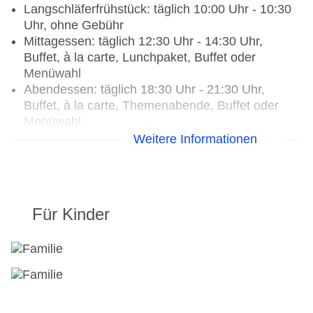
Langschläferfrühstück: täglich 10:00 Uhr - 10:30
Größe des Hotels/Anlage: 150000 qkm
Uhr, ohne Gebühr
Gebäudeanzahl: 31, Etagen: 2, Zimmer: 499
Mittagessen: täglich 12:30 Uhr - 14:30 Uhr,
Landeskategorie: 5 Sterne
Buffet, à la carte, Lunchpaket, Buffet oder
Menüwahl
Abendessen: täglich 18:30 Uhr - 21:30 Uhr,
Buffet, à la carte, Themenabende, Buffet oder
Menüwahl
Snacks: täglich 12:30 Uhr - 20:30 Uhr, ohne
Weitere Informationen
Gebühr, bei All Inclusive inklusive,
Mitternachtssnack: bei All Inclusive inklusive,
Kuchen/Gebäck: täglich 10:00 Uhr - 02:00 Uhr,
ohne Gebühr, bei All Inclusive inklusive, Eis: bei
Für Kinder
All Inclusive inklusive
Restaurants: 12
Hauptrestaurant „Main restaurant“: Küche:
asiatisch, griechisch, international, italienisch,
mediterran, mexikanisch, glutenfreie Gerichte: bei
All Inclusive inklusive, Anfrage notwendig,