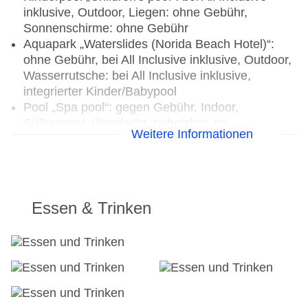
inklusive, Outdoor, Liegen: ohne Gebühr,
Sonnenschirme: ohne Gebühr
Aquapark „Waterslides (Norida Beach Hotel)“:
ohne Gebühr, bei All Inclusive inklusive, Outdoor,
Wasserrutsche: bei All Inclusive inklusive,
integrierter Kinder/Babypool
Pool „Spa pool“: gegen Gebühr, Indoor,
Süßwasser, überdacht, beheizbar, im
Weitere Informationen
Wellnessbereich, Liegen: gegen Gebühr
Pool „Complex of pools with whirlpool“: bei All
Inclusive inklusive, Outdoor, Süßwasser, Liegen,
Sonnenschirme
Pool „Main wings pool“: bei All Inclusive inklusive,
Essen & Trinken
Outdoor, Süßwasser, Liegen
Pool „Bungalow sharing pools“: Outdoor,
Süßwasser, Liegen, Sonnenschirme
Badetücher: ohne Gebühr
Souvenirshop, Ladenzeile, Minimarkt, Boutique,
Juwelier, Friseur