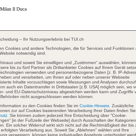
scheidung – Ihr Nutzungserlebnis bei TUI.ch
en Cookies und andere Technologien, die für Services und Funktionen 
Website notwendig sind.
hinaus und soweit Sie einwilligen und „Zustimmen“ auswählen, können
sere bis zu fünf Partner als Drittanbieter Cookies auf Ihrem Gerät setz
Technologien verwenden und personenbezogene Daten [z. B. IP-Adres
heben und verarbeiten, um Ihnen auf oder neben unserer Webseite
isierte Inhalte vorzuschlagen sowie Messungen und Analysen durchzuf
nn auch ein Datentransfer in Drittstaaten [z.B. USA] möglich sein, wo 
er- und EU-Datenschutzniveau abgewichen werden kann und Zugriffe 
 Behörden nicht ausgeschlossen werden können.
Information zu den Cookies finden Sie im
Cookie-Hinweis.
Zusätzliche
ionen zur auf Cookies basierenden Verarbeitung Ihrer Daten finden Sie
hutz.
Sie können zudem jederzeit Ihre Entscheidung über "Cookie-
ungen" [in der Fußzeile der Webseite] durch Ausschalten der Kategorien
en. Ein solcher Widerruf wirkt sich nicht auf die Rechtmäßigkeit der bis
 erfolgten Verarbeitung aus. Soweit Sie „Ablehnen“ wählen und Ihre
ng verweigern, können keine individuellen Angebote unterbreitet werd