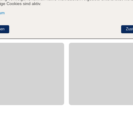
ge Cookies sind aktiv.
sum
nen
Zus