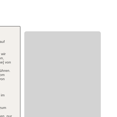
auf
 wir
en,
se] von
ühren.
vom
von
 im
 zum
en, nur