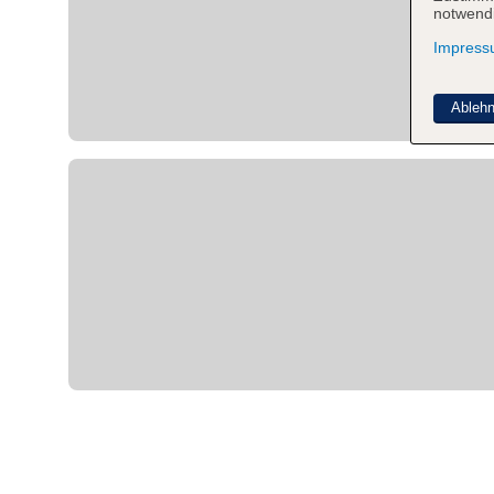
notwendi
Impres
Ableh