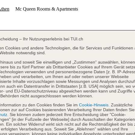
scheidung – Ihr Nutzungserlebnis bei TUI.ch
en Cookies und andere Technologien, die für Services und Funktionen 
Website notwendig sind.
hinaus und soweit Sie einwilligen und „Zustimmen“ auswählen, können
sere bis zu fünf Partner als Drittanbieter Cookies auf Ihrem Gerät setz
Technologien verwenden und personenbezogene Daten [z. B. IP-Adres
heben und verarbeiten, um Ihnen auf oder neben unserer Webseite
isierte Inhalte vorzuschlagen sowie Messungen und Analysen durchzuf
nn auch ein Datentransfer in Drittstaaten [z.B. USA] möglich sein, wo 
er- und EU-Datenschutzniveau abgewichen werden kann und Zugriffe 
 Behörden nicht ausgeschlossen werden können.
Information zu den Cookies finden Sie im
Cookie-Hinweis.
Zusätzliche
ionen zur auf Cookies basierenden Verarbeitung Ihrer Daten finden Sie
hutz.
Sie können zudem jederzeit Ihre Entscheidung über "Cookie-
ungen" [in der Fußzeile der Webseite] durch Ausschalten der Kategorien
en. Ein solcher Widerruf wirkt sich nicht auf die Rechtmäßigkeit der bis
 erfolgten Verarbeitung aus. Soweit Sie „Ablehnen“ wählen und Ihre
ng verweigern, können keine individuellen Angebote unterbreitet werd