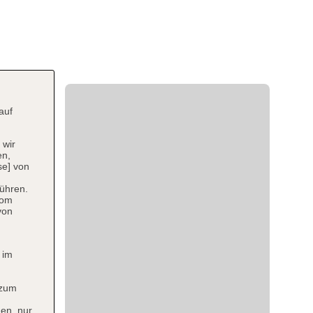
auf
 wir
en,
se] von
ühren.
vom
von
 im
 zum
en, nur