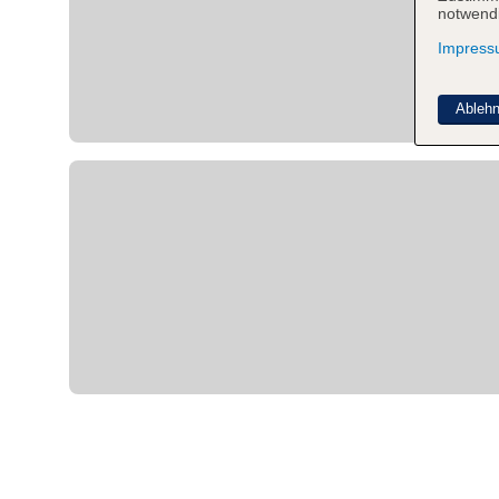
notwendi
Impres
Ableh