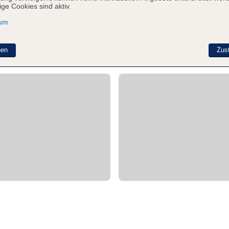
ge Cookies sind aktiv.
sum
nen
Zus