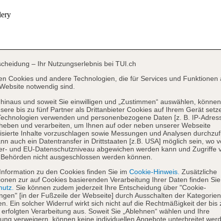
scheidung – Ihr Nutzungserlebnis bei TUI.ch
en Cookies und andere Technologien, die für Services und Funktionen 
Website notwendig sind.
hinaus und soweit Sie einwilligen und „Zustimmen“ auswählen, können
sere bis zu fünf Partner als Drittanbieter Cookies auf Ihrem Gerät setz
Technologien verwenden und personenbezogene Daten [z. B. IP-Adres
heben und verarbeiten, um Ihnen auf oder neben unserer Webseite
isierte Inhalte vorzuschlagen sowie Messungen und Analysen durchzuf
nn auch ein Datentransfer in Drittstaaten [z.B. USA] möglich sein, wo 
er- und EU-Datenschutzniveau abgewichen werden kann und Zugriffe 
 Behörden nicht ausgeschlossen werden können.
Information zu den Cookies finden Sie im
Cookie-Hinweis.
Zusätzliche
ionen zur auf Cookies basierenden Verarbeitung Ihrer Daten finden Sie
hutz.
Sie können zudem jederzeit Ihre Entscheidung über "Cookie-
ungen" [in der Fußzeile der Webseite] durch Ausschalten der Kategorien
en. Ein solcher Widerruf wirkt sich nicht auf die Rechtmäßigkeit der bis
 erfolgten Verarbeitung aus. Soweit Sie „Ablehnen“ wählen und Ihre
ng verweigern, können keine individuellen Angebote unterbreitet werd