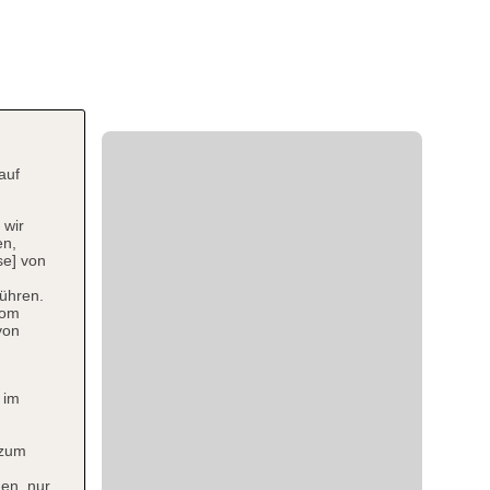
auf
 wir
en,
se] von
ühren.
vom
von
 im
 zum
en, nur