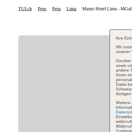
Ihre Ent
Wir nutz
unserer 
Darüber 
sowie un
andere 
Ihnen er
personal
Dabei ka
Schweiz
dortigen
Weitere 
Informat
Datensc
Einstell
widerruf
Widerruf
Zustimmu