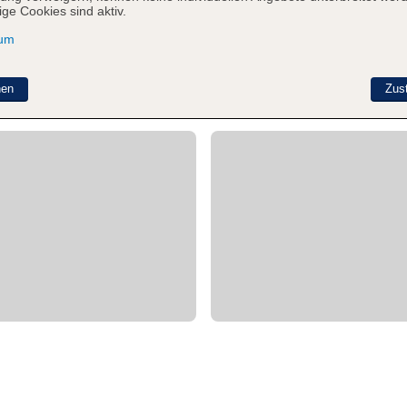
ge Cookies sind aktiv.
sum
nen
Zus