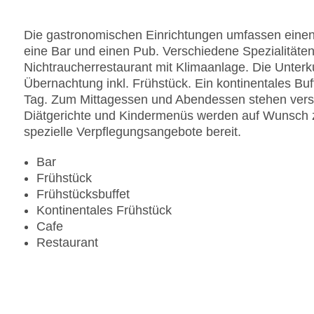
Anzahl der Konferenzräume: 1
Anzahl der Aufzüge: 1
Die gastronomischen Einrichtungen umfassen einen
Haustiere: gegen Gebühr
eine Bar und einen Pub. Verschiedene Spezialitäten
Zimmerservice
Nichtraucherrestaurant mit Klimaanlage. Die Unterku
Sonnenterrasse
Übernachtung inkl. Frühstück. Ein kontinentales Buff
Gesamtanzahl der Stockwerke: 7
Tag. Zum Mittagessen und Abendessen stehen versc
Gesamtanzahl der Zimmer: 60
Diätgerichte und Kindermenüs werden auf Wunsch zu
Zahlungsarten: American Express, Diners Club, M
spezielle Verpflegungsangebote bereit.
Landeskategorie: 5 Sterne
Bar
Frühstück
Frühstücksbuffet
Kontinentales Frühstück
Cafe
Restaurant