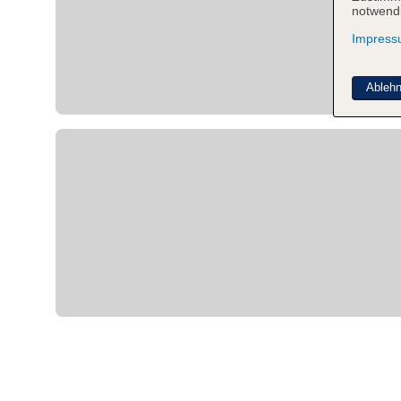
notwendi
Impres
Ableh