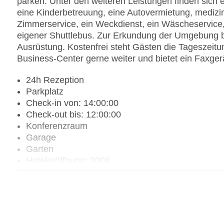
parken. Unter den weiteren Leistungen finden sich e
eine Kinderbetreuung, eine Autovermietung, medizin
Zimmerservice, ein Weckdienst, ein Wäscheservice,
eigener Shuttlebus. Zur Erkundung der Umgebung bi
Ausrüstung. Kostenfrei steht Gästen die Tageszeitun
Business-Center gerne weiter und bietet ein Faxger
24h Rezeption
Parkplatz
Check-in von: 14:00:00
Check-out bis: 12:00:00
Konferenzraum
Garage
Garten
Hoteleröffnung: 2008
Hotelsafe
WLAN/WiFi im Hotel
Letzte umfassende Renovierung: 2008
Lift
Minimarkt