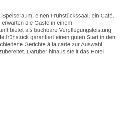
 Speiseraum, einen Frühstückssaal, ein Café,
 erwarten die Gäste in einem
nft bietet als buchbare Verpflegungsleistung
etfrühstück garantiert einen guten Start in den
hiedene Gerichte à la carte zur Auswahl.
bereitet. Darüber hinaus stellt das Hotel
astercard, Visa