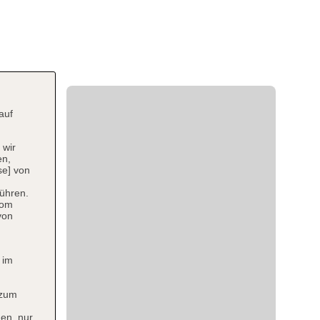
auf
 wir
en,
se] von
ühren.
vom
von
 im
 zum
en, nur