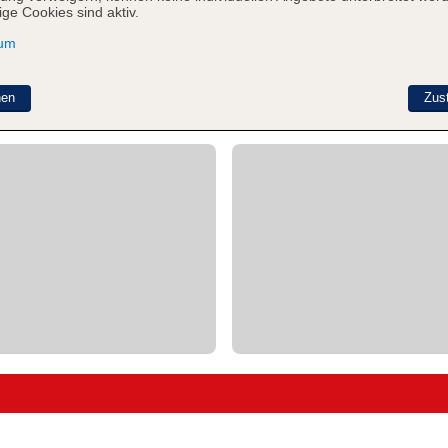
ge Cookies sind aktiv.
sum
nen
Zus