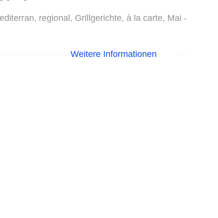
terran, regional, Grillgerichte, à la carte, Mai -
0 Uhr und 17:00 Uhr - 23:00 Uhr
Weitere Informationen
- 00:00 Uhr