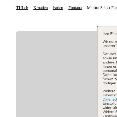
Ihre Ent
Wir nutz
unserer 
Darüber 
sowie un
andere 
Ihnen er
personal
Dabei ka
Schweiz
dortigen
Weitere 
Informat
Datensc
Einstell
widerruf
Widerruf
Zustimmu