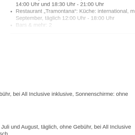
14:00 Uhr und 18:30 Uhr - 21:00 Uhr
Restaurant „Tramontana“: Küche: international, medi
September, täglich 12:00 Uhr - 18:00 Uhr
Bars & mehr: 2
Lobbybar „Aperitiv Bar“: täglich 08:00 Uhr - 14:0
Poolbar Indoor „Fresh corner“: täglich 12:00 Uhr 
hr, bei All Inclusive inklusive, Sonnenschirme: ohne
Juli und August, täglich, ohne Gebühr, bei All Inclusive
isch