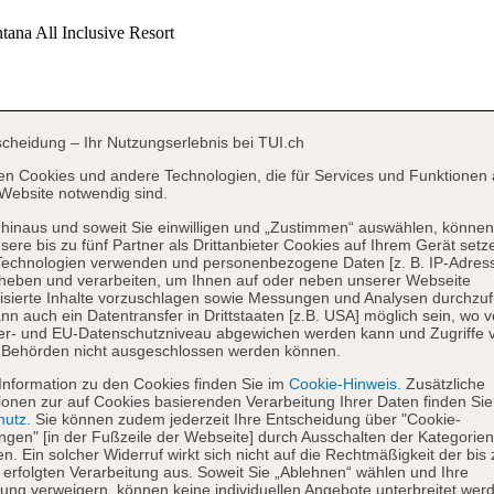
scheidung – Ihr Nutzungserlebnis bei TUI.ch
en Cookies und andere Technologien, die für Services und Funktionen 
Website notwendig sind.
hinaus und soweit Sie einwilligen und „Zustimmen“ auswählen, können
sere bis zu fünf Partner als Drittanbieter Cookies auf Ihrem Gerät setz
Technologien verwenden und personenbezogene Daten [z. B. IP-Adres
heben und verarbeiten, um Ihnen auf oder neben unserer Webseite
isierte Inhalte vorzuschlagen sowie Messungen und Analysen durchzuf
nn auch ein Datentransfer in Drittstaaten [z.B. USA] möglich sein, wo 
er- und EU-Datenschutzniveau abgewichen werden kann und Zugriffe 
 Behörden nicht ausgeschlossen werden können.
Information zu den Cookies finden Sie im
Cookie-Hinweis.
Zusätzliche
ionen zur auf Cookies basierenden Verarbeitung Ihrer Daten finden Sie
hutz.
Sie können zudem jederzeit Ihre Entscheidung über "Cookie-
ungen" [in der Fußzeile der Webseite] durch Ausschalten der Kategorien
en. Ein solcher Widerruf wirkt sich nicht auf die Rechtmäßigkeit der bis
 erfolgten Verarbeitung aus. Soweit Sie „Ablehnen“ wählen und Ihre
ng verweigern, können keine individuellen Angebote unterbreitet werd