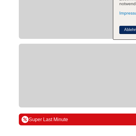
notwendi
Impres
Ableh
Super Last Minute