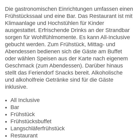
Sonnenterrasse
Gesamtanzahl der Stockwerke: 3
Die gastronomischen Einrichtungen umfassen einen
Gesamtanzahl der Zimmer: 189
Frühstückssaal und eine Bar. Das Restaurant ist mit
Pools:Kinderbecken, Indoor Pool, Outdoor Pool,
Klimaanlage und Hochstühlen für Kinder
Sonnenschirme am Pool, Liegen am Pool,
ausgestattet. Erfrischende Drinks an der Strandbar
Wasserrutsche
sorgen für Wohlfühlmomente. Es kann All-Inclusive
Zahlungsarten: Mastercard, Visa
gebucht werden. Zum Frühstück, Mittag- und
Landeskategorie: 4 Sterne
Abendessen bedienen sich die Gäste am Buffet
oder wählen Speisen aus der Karte nach eigenem
Geschmack (zum Abendessen). Darüber hinaus
stellt das Feriendorf Snacks bereit. Alkoholische
und alkoholfreie Getränke sind für die Gäste
inklusive.
All Inclusive
Bar
Frühstück
Frühstücksbuffet
Langschläferfrühstück
Restaurant