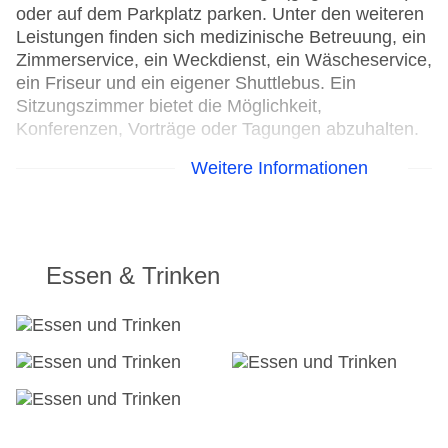
oder auf dem Parkplatz parken. Unter den weiteren
Leistungen finden sich medizinische Betreuung, ein
Zimmerservice, ein Weckdienst, ein Wäscheservice,
ein Friseur und ein eigener Shuttlebus. Ein
Sitzungszimmer bietet die Möglichkeit,
Konferenzen, Vorträge oder Tagungen abzuhalten.
Weitere Informationen
24h Rezeption
Parkplatz
Check-in von: 15:00:01
Check-out bis: 13:00:01
Konferenzraum
Essen & Trinken
Garage: gegen Gebühr
Garten: ohne Gebühr
Hoteleröffnung: 1989
Hotelsafe
WLAN/WiFi im Hotel: gegen Gebühr
Letzte umfassende Renovierung: 2008
Zimmerservice