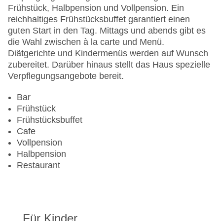
EC Maestro, Mastercard, Visa
Frühstück, Halbpension und Vollpension. Ein
Landeskategorie: 3,5 Sterne
reichhaltiges Frühstücksbuffet garantiert einen
guten Start in den Tag. Mittags und abends gibt es
die Wahl zwischen à la carte und Menü.
Diätgerichte und Kindermenüs werden auf Wunsch
zubereitet. Darüber hinaus stellt das Haus spezielle
Verpflegungsangebote bereit.
Bar
Frühstück
Frühstücksbuffet
Cafe
Vollpension
Halbpension
Restaurant
Für Kinder