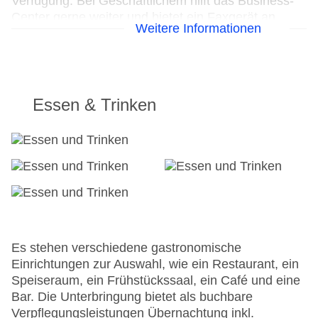
Verfügung. Bei Geschäftlichem hilft das Business-
Center gerne weiter und bietet ein Faxgerät an.
Weitere Informationen
24h Rezeption
Parkplatz
Check-in von: 15:00:00
Check-out bis: 10:00:00
Essen & Trinken
Konferenzraum
Garage
Garten: ohne Gebühr
Hoteleröffnung: 2005
Hotelsafe
WLAN/WiFi im Hotel
Letzte umfassende Renovierung: 2011
Lift
Anzahl der Aufzüge: 1
Es stehen verschiedene gastronomische
Zimmerservice
Einrichtungen zur Auswahl, wie ein Restaurant, ein
Gesamtanzahl der Stockwerke: 4
Speiseraum, ein Frühstückssaal, ein Café und eine
Gesamtanzahl der Zimmer: 30
Bar. Die Unterbringung bietet als buchbare
Zahlungsarten: American Express, Diners Club,
Verpflegungsleistungen Übernachtung inkl.