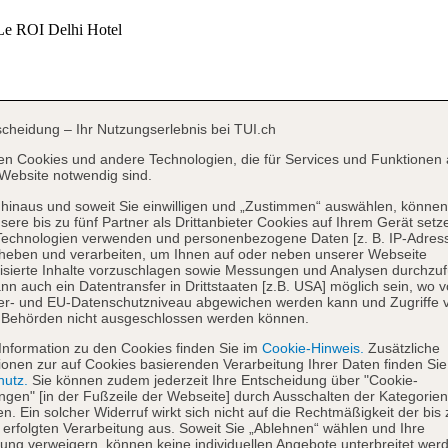
scheidung – Ihr Nutzungserlebnis bei TUI.ch
en Cookies und andere Technologien, die für Services und Funktionen 
Website notwendig sind.
hinaus und soweit Sie einwilligen und „Zustimmen“ auswählen, können
sere bis zu fünf Partner als Drittanbieter Cookies auf Ihrem Gerät setz
Technologien verwenden und personenbezogene Daten [z. B. IP-Adres
heben und verarbeiten, um Ihnen auf oder neben unserer Webseite
isierte Inhalte vorzuschlagen sowie Messungen und Analysen durchzuf
nn auch ein Datentransfer in Drittstaaten [z.B. USA] möglich sein, wo 
er- und EU-Datenschutzniveau abgewichen werden kann und Zugriffe 
 Behörden nicht ausgeschlossen werden können.
Information zu den Cookies finden Sie im
Cookie-Hinweis.
Zusätzliche
ionen zur auf Cookies basierenden Verarbeitung Ihrer Daten finden Sie
hutz.
Sie können zudem jederzeit Ihre Entscheidung über "Cookie-
ungen" [in der Fußzeile der Webseite] durch Ausschalten der Kategorien
en. Ein solcher Widerruf wirkt sich nicht auf die Rechtmäßigkeit der bis
 erfolgten Verarbeitung aus. Soweit Sie „Ablehnen“ wählen und Ihre
ng verweigern, können keine individuellen Angebote unterbreitet werd