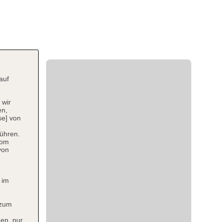
auf
 wir
en,
se] von
ühren.
vom
von
 im
 zum
en, nur