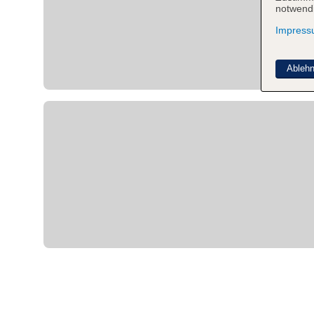
notwendi
Impres
Ableh