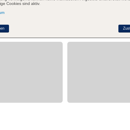
ge Cookies sind aktiv.
sum
nen
Zus