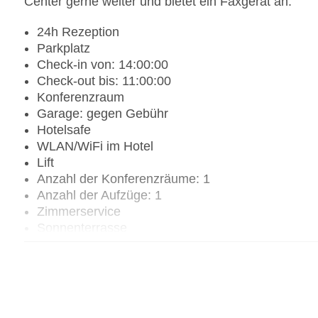
Center gerne weiter und bietet ein Faxgerät an.
24h Rezeption
Parkplatz
Check-in von: 14:00:00
Check-out bis: 11:00:00
Konferenzraum
Garage: gegen Gebühr
Hotelsafe
WLAN/WiFi im Hotel
Lift
Anzahl der Konferenzräume: 1
Anzahl der Aufzüge: 1
Zimmerservice
Sonnenterrasse
Gesamtanzahl der Zimmer: 32
Zahlungsarten: Mastercard, Visa
Landeskategorie: 3 Sterne