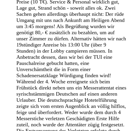
Preise (10 T€). Service & Personal wirklich gut,
Lage gut, Strand schön - soweit alles ok. Zwei
Sachen gehen allerdings überhaupt nicht: Der rüde
Umgang mit uns nach Ankunft am Heiligen Abend
um 3:45 morgens! Als Begrüßung wurden wir
genötigt 80,- € zusätzlich zu bezahlen, um auf
unser Zimmer zu dürfen. Alternativ hätten wir nach
19stündiger Anreise bis 13:00 Uhr (über 9
Stunden) in der Lobby campieren müssen. In
Anbetracht dessen, dass wir bei der TUI eine
Pauschalreise gebucht hatten, eine
Unverschämtheit die in Form einer
Schadenersatzklage Würdigung finden wird!
Während der 4. Woche erreignete sich beim
Frühstück direkt neben uns ein Messerattentat eines
syrischstämmigen Deutschen auf einen anderen
Urlauber. Die deutschsprachige Hotetelführung
zeigte sich vom ersten Augenblick an völlig hilflos,
feige und überfordert. Weder wurde dem durch 4
Messerstiche verletzen Geschädigten Erste Hilfe
zuteil, noch wurde der Attentäter zügig festgesetzt.
Die Erstversorgung des Verletzten erfolgte durch