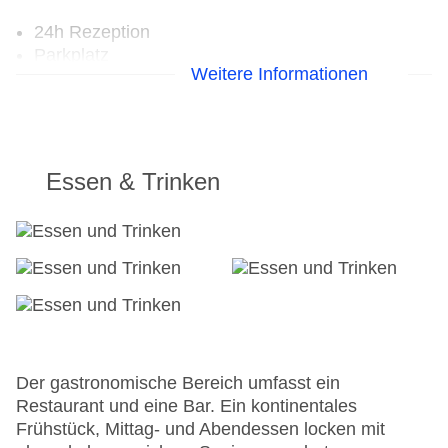
24h Rezeption
Parkplatz
Weitere Informationen
Check-in von: 15:00:01
Check-out bis: 14:00:01
Konferenzraum
Garage
Hotelsafe
Essen & Trinken
WLAN/WiFi im Hotel
Letzte umfassende Renovierung: 2008
Lift
Anzahl der Aufzüge: 1
Zimmerservice
Gesamtanzahl der Stockwerke: 0
Gesamtanzahl der Zimmer: 81
Zahlungsarten: American Express, Mastercard,
Visa
Der gastronomische Bereich umfasst ein
Landeskategorie: 2 Sterne
Restaurant und eine Bar. Ein kontinentales
Frühstück, Mittag- und Abendessen locken mit