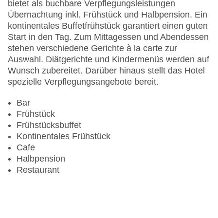
am Pool, Liegen am Pool
bietet als buchbare Verpflegungsleistungen
Zahlungsarten: American Express, Diners Club,
Übernachtung inkl. Frühstück und Halbpension. Ein
EC Maestro, Mastercard, Visa
kontinentales Buffetfrühstück garantiert einen guten
Landeskategorie: 3 Sterne
Start in den Tag. Zum Mittagessen und Abendessen
stehen verschiedene Gerichte à la carte zur
Auswahl. Diätgerichte und Kindermenüs werden auf
Wunsch zubereitet. Darüber hinaus stellt das Hotel
spezielle Verpflegungsangebote bereit.
Bar
Frühstück
Frühstücksbuffet
Kontinentales Frühstück
Cafe
Halbpension
Restaurant