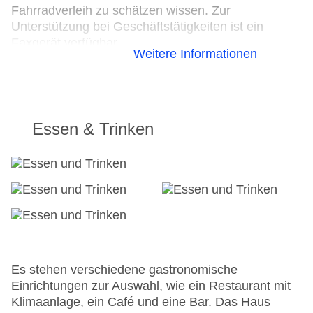
Fahrradverleih zu schätzen wissen. Zur
Unterstützung bei Geschäftstätigkeiten ist ein
Faxgerät verfügbar.
Weitere Informationen
24h Rezeption
Parkplatz
Check-in von: 15:00:00
Check-out bis: 11:00:00
Essen & Trinken
Konferenzraum
Hotelsafe
WLAN/WiFi im Hotel
Letzte umfassende Renovierung: 2000
Lift
Anzahl der Aufzüge: 1
Zimmerservice
Sonnenterrasse
Gesamtanzahl der Stockwerke: 4
Es stehen verschiedene gastronomische
Gesamtanzahl der Zimmer: 63
Einrichtungen zur Auswahl, wie ein Restaurant mit
Pools:Indoor Pool, Outdoor Pool, Sonnenschirme
Klimaanlage, ein Café und eine Bar. Das Haus