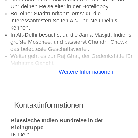
Uhr deinen Reiseleiter in der Hotellobby.
Bei einer Stadtrundfahrt lernst du die
interessantesten Seiten Alt- und Neu Delhis
kennen.
In Alt-Delhi besuchst du die Jama Masjid, Indiens
größte Moschee, und passierst Chandni Chowk,
das belebteste Geschäftsviertel.
Weiter geht es zur Raj Ghat, der Gedenkstätte für
Mahatma Gandhi.
In Neu-Delhi siehst du die Residenz des
Weitere Informationen
Präsidenten und das Parlament, bevor du das
Qutab Minar besichtigst, ein architektonisches
Meisterwerk aus dem 12. Jahrhundert.
Besonders bemerkenswert ist die rostfreie,
Kontaktinformationen
eiserne Säule im Qutab-Komplex.
Verpflegungsleistung: Frühstück
Klassische Indien Rundreise in der
Kleingruppe
3. Tag: Jaipur
IN Delhi