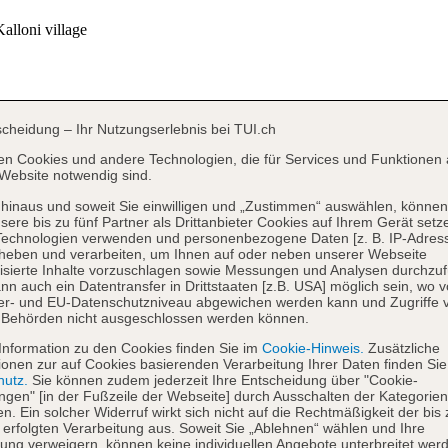
scheidung – Ihr Nutzungserlebnis bei TUI.ch
en Cookies und andere Technologien, die für Services und Funktionen 
Website notwendig sind.
hinaus und soweit Sie einwilligen und „Zustimmen“ auswählen, können
sere bis zu fünf Partner als Drittanbieter Cookies auf Ihrem Gerät setz
Technologien verwenden und personenbezogene Daten [z. B. IP-Adres
heben und verarbeiten, um Ihnen auf oder neben unserer Webseite
isierte Inhalte vorzuschlagen sowie Messungen und Analysen durchzuf
nn auch ein Datentransfer in Drittstaaten [z.B. USA] möglich sein, wo 
er- und EU-Datenschutzniveau abgewichen werden kann und Zugriffe 
 Behörden nicht ausgeschlossen werden können.
Information zu den Cookies finden Sie im
Cookie-Hinweis.
Zusätzliche
ionen zur auf Cookies basierenden Verarbeitung Ihrer Daten finden Sie
hutz.
Sie können zudem jederzeit Ihre Entscheidung über "Cookie-
ungen" [in der Fußzeile der Webseite] durch Ausschalten der Kategorien
en. Ein solcher Widerruf wirkt sich nicht auf die Rechtmäßigkeit der bis
 erfolgten Verarbeitung aus. Soweit Sie „Ablehnen“ wählen und Ihre
ng verweigern, können keine individuellen Angebote unterbreitet werd