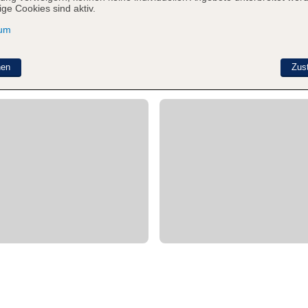
ge Cookies sind aktiv.
sum
nen
Zus