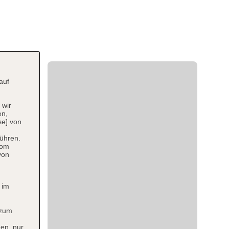
auf
 wir
en,
se] von
ühren.
vom
von
 im
 zum
en, nur