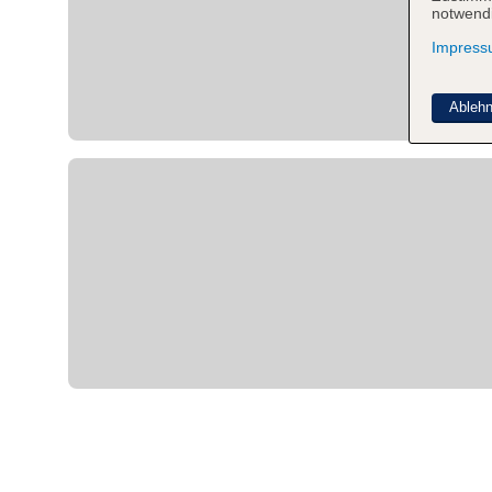
notwendi
Impres
Ableh