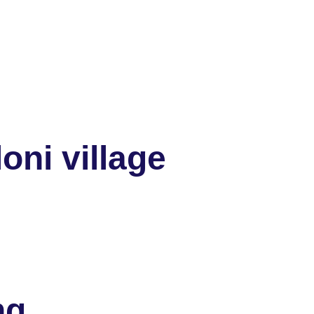
oni village
ng