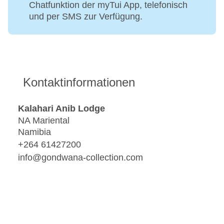
Chatfunktion der myTui App, telefonisch
und per SMS zur Verfügung.
Kontaktinformationen
Kalahari Anib Lodge
NA Mariental
Namibia
+264 61427200
info@gondwana-collection.com