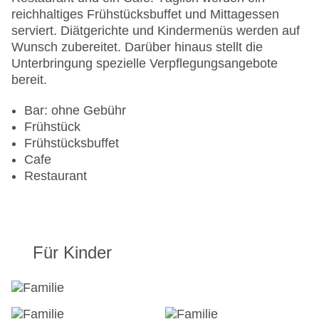
Gesamtanzahl der Zimmer: 50
reichhaltiges Frühstücksbuffet und Mittagessen
Zahlungsarten: Mastercard, Visa
serviert. Diätgerichte und Kindermenüs werden auf
Landeskategorie: 3 Sterne
Wunsch zubereitet. Darüber hinaus stellt die
Unterbringung spezielle Verpflegungsangebote
bereit.
Bar: ohne Gebühr
Frühstück
Frühstücksbuffet
Cafe
Restaurant
Für Kinder