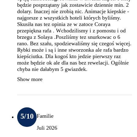
będzie posprzątany jak zostawicie dziennie min. 2
dolary. Inaczej nie zrobią nic. Animacje kiepskie -
najgorsze z wszystkich hoteli których byliśmy.
Skusiła nas tez opinia ze w zatoce Coraya
przepiękna rafa . Wchodzilismy i z pomostu i od
brzegu z Solaya .Poszliśmy tez snurkowac o 6
rano. Bez szału, spodziewaliśmy się czegoś więcej.
Rybki może i są i inne stworzonka ale rafa bardzo
kiepściutka. Dla kogoś kto jedzie pierwszy raz
może będzie ok ale dla nas bez rewelacji. Ogólnie
chyba nie dałabym 5 gwiazdek.
Show more
5
/10
Familie
Juli 2026