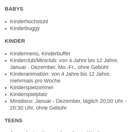
Lobbybar „Mawal Lobby Bar“: Januar -
BABYS
Dezember, täglich 10:00 Uhr - 00:00 Uhr, ohne
Gebühr
Kinderhochstuhl
Poolbar Outdoor „Nesma Pool Bar“: Januar -
Kinderbuggy
Dezember, täglich 10:00 Uhr - 18:00 Uhr und
20:00 Uhr - 22:00 Uhr, ohne Gebühr
KINDER
Strandbar „Morgana Beach Bar“: Januar -
Dezember, täglich 10:00 Uhr - 18:00 Uhr, ohne
Kindermenü, Kinderbuffet
Gebühr
Kinderclub/Miniclub: von 4 Jahre bis 12 Jahre,
Januar - Dezember, Mo.-Fr., ohne Gebühr
Kinderanimation: von 4 Jahre bis 12 Jahre,
mehrmals pro Woche
Kinderspielzimmer
Kinderspielplatz
Minidisco: Januar - Dezember, täglich 20:00 Uhr -
20:30 Uhr, ohne Gebühr
TEENS