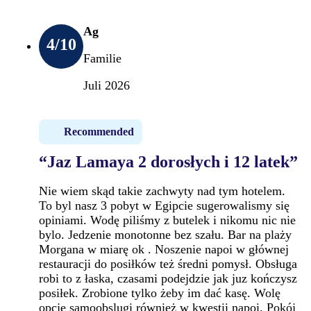
Ag
4
/10
Familie
Juli 2026
Recommended
“Jaz Lamaya 2 dorosłych i 12 latek”
Nie wiem skąd takie zachwyty nad tym hotelem.
To byl nasz 3 pobyt w Egipcie sugerowalismy się
opiniami. Wodę piliśmy z butelek i nikomu nic nie
bylo. Jedzenie monotonne bez szału. Bar na plaży
Morgana w miarę ok . Noszenie napoi w głównej
restauracji do posiłków też średni pomysł. Obsługa
robi to z łaska, czasami podejdzie jak juz kończysz
posiłek. Zrobione tylko żeby im dać kasę. Wolę
opcję samoobslugi również w kwestii napoi. Pokój