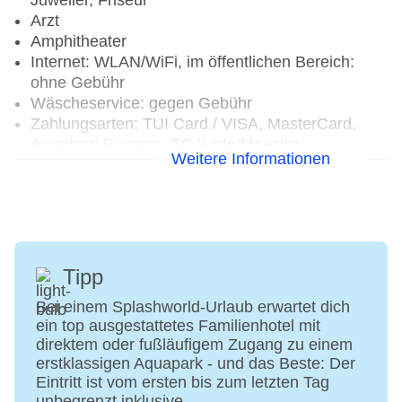
Juwelier, Friseur
Arzt
Amphitheater
Internet: WLAN/WiFi, im öffentlichen Bereich:
ohne Gebühr
Wäscheservice: gegen Gebühr
Zahlungsarten: TUI Card / VISA, MasterCard,
American Express, EC Karte/Maestro
Weitere Informationen
Haustiere nicht erlaubt
Parkmöglichkeiten: Stellplätze, überdacht
Tagungseinrichtungen: Konferenzräume: 1,
klimatisierte Tagungsräume
Gebäudeanzahl: 4, Etagen: 3, Zimmer: 389,
Etagen Nebengebäude: 3
Tipp
Landeskategorie: 5 Sterne
Bei einem Splashworld-Urlaub erwartet dich
ein top ausgestattetes Familienhotel mit
direktem oder fußläufigem Zugang zu einem
erstklassigen Aquapark - und das Beste: Der
Eintritt ist vom ersten bis zum letzten Tag
unbegrenzt inklusive.