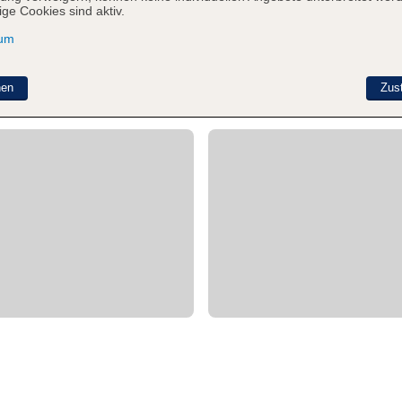
ge Cookies sind aktiv.
sum
nen
Zus