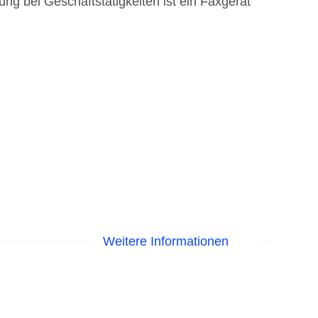
ng bei Geschäftstätigkeiten ist ein Faxgerät
Weitere Informationen
EC Maestro, Mastercard, Visa