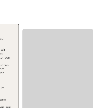
auf
 wir
en,
se] von
ühren.
vom
von
 im
 zum
en, nur