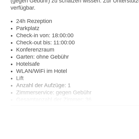
(gegen Gebühr) zu schätzen wissen. Zur Unterstützu
verfügbar.
24h Rezeption
Parkplatz
Check-in von: 18:00:00
Check-out bis: 11:00:00
Konferenzraum
Garten: ohne Gebühr
Hotelsafe
WLAN/WiFi im Hotel
Lift
Anzahl der Aufzüge: 1
Zimmerservice: gegen Gebühr
Gesamtanzahl der Zimmer: 36
Pools:Outdoor Pool, Liegen am Pool
Zahlungsarten: American Express, Diners Club, 
Landeskategorie: 3 Sterne