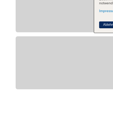
notwendi
Impres
Ableh