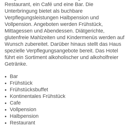
Pool, Outdoor Pool, Sonnenschirme am Pool,
Restaurant, ein Café und eine Bar. Die
Liegen am Pool
Unterbringung bietet als buchbare
Zahlungsarten: American Express, Diners Club,
Verpflegungsleistungen Halbpension und
Mastercard, Visa
Vollpension. Angeboten werden Frühstück,
Landeskategorie: 5 Sterne
Mittagessen und Abendessen. Diätgerichte,
glutenfreie Mahlzeiten und Kindermenüs werden auf
Wunsch zubereitet. Darüber hinaus stellt das Haus
spezielle Verpflegungsangebote bereit. Das Hotel
führt ein Sortiment alkoholischer und alkoholfreier
Getränke.
Bar
Frühstück
Frühstücksbuffet
Kontinentales Frühstück
Cafe
Vollpension
Halbpension
Restaurant