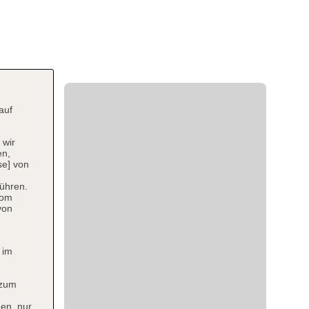
auf
 wir
en,
se] von
ühren.
vom
von
 im
 zum
en, nur