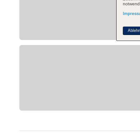
notwendi
Impres
Ableh