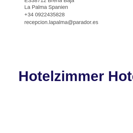
ES38712 Brena Baja
La Palma Spanien
+34 0922435828
recepcion.lapalma@parador.es
Hotelzimmer Hot