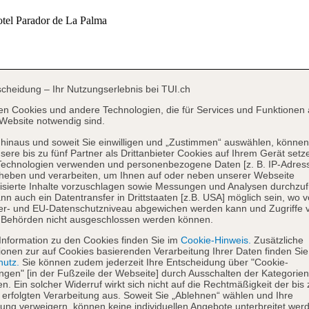
scheidung – Ihr Nutzungserlebnis bei TUI.ch
en Cookies und andere Technologien, die für Services und Funktionen 
Website notwendig sind.
hinaus und soweit Sie einwilligen und „Zustimmen“ auswählen, können
sere bis zu fünf Partner als Drittanbieter Cookies auf Ihrem Gerät setz
Technologien verwenden und personenbezogene Daten [z. B. IP-Adres
heben und verarbeiten, um Ihnen auf oder neben unserer Webseite
isierte Inhalte vorzuschlagen sowie Messungen und Analysen durchzuf
nn auch ein Datentransfer in Drittstaaten [z.B. USA] möglich sein, wo 
er- und EU-Datenschutzniveau abgewichen werden kann und Zugriffe 
 Behörden nicht ausgeschlossen werden können.
Information zu den Cookies finden Sie im
Cookie-Hinweis.
Zusätzliche
ionen zur auf Cookies basierenden Verarbeitung Ihrer Daten finden Sie
hutz.
Sie können zudem jederzeit Ihre Entscheidung über "Cookie-
ungen" [in der Fußzeile der Webseite] durch Ausschalten der Kategorien
en. Ein solcher Widerruf wirkt sich nicht auf die Rechtmäßigkeit der bis
 erfolgten Verarbeitung aus. Soweit Sie „Ablehnen“ wählen und Ihre
ng verweigern, können keine individuellen Angebote unterbreitet werd