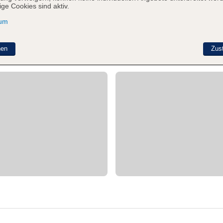
ge Cookies sind aktiv.
sum
nen
Zus