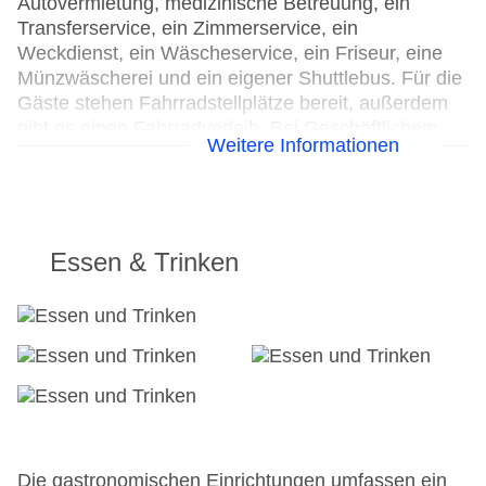
Autovermietung, medizinische Betreuung, ein
Transferservice, ein Zimmerservice, ein
Weckdienst, ein Wäscheservice, ein Friseur, eine
Münzwäscherei und ein eigener Shuttlebus. Für die
Gäste stehen Fahrradstellplätze bereit, außerdem
gibt es einen Fahrradverleih. Bei Geschäftlichem
Weitere Informationen
hilft das Business-Center gerne weiter und bietet
ein Faxgerät an.
24h Rezeption
Parkplatz
Essen & Trinken
Check-in von: 15:00:00
Check-out bis: 00:00:00
Konferenzraum
Garage
Garten: ohne Gebühr
Hotelsafe
WLAN/WiFi im Hotel
Lift
Minimarkt
Die gastronomischen Einrichtungen umfassen ein