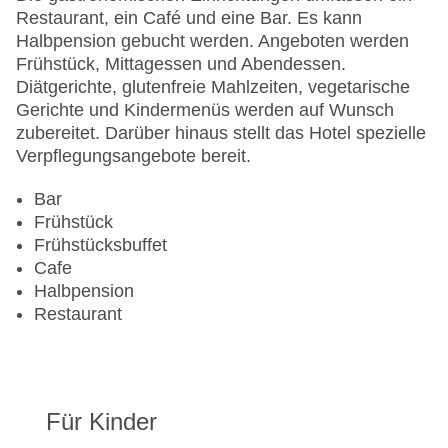
Anzahl der Konferenzräume: 1
Restaurant, ein Café und eine Bar. Es kann
Anzahl der Aufzüge: 1
Halbpension gebucht werden. Angeboten werden
Zimmerservice
Frühstück, Mittagessen und Abendessen.
Sonnenterrasse
Diätgerichte, glutenfreie Mahlzeiten, vegetarische
Gesamtanzahl der Zimmer: 148
Gerichte und Kindermenüs werden auf Wunsch
Pools:Kinderbecken, Beheizter Außenpool, Indoor
zubereitet. Darüber hinaus stellt das Hotel spezielle
Pool, Outdoor Pool, Sonnenschirme am Pool,
Verpflegungsangebote bereit.
Liegen am Pool, Wasserrutsche
Zahlungsarten: American Express, Diners Club,
Bar
EC Maestro, Mastercard, Visa
Frühstück
Landeskategorie: 4 Sterne
Frühstücksbuffet
Cafe
Halbpension
Restaurant
Für Kinder