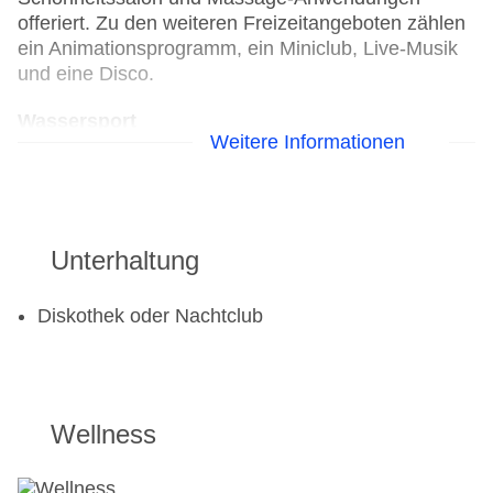
offeriert. Zu den weiteren Freizeitangeboten zählen
ein Animationsprogramm, ein Miniclub, Live-Musik
und eine Disco.
Wassersport
Weitere Informationen
Kanu
Tauchschule
Jetski
Segeln
Unterhaltung
Wasserski: gegen Gebühr
Windsurfen
Diskothek oder Nachtclub
Golf
Golfplatz
Wellness
Aerobic
Fahrradverleih
Fitnessraum