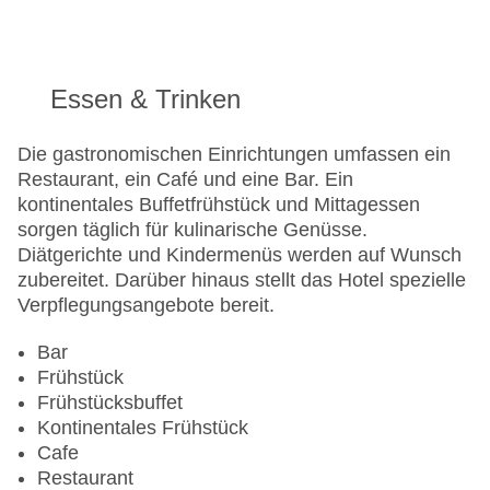
24h Rezeption
Parkplatz
Check-in von: 18:00:00
Essen & Trinken
Check-out bis: 11:00:00
Konferenzraum
Die gastronomischen Einrichtungen umfassen ein
Garage
Restaurant, ein Café und eine Bar. Ein
Garten: ohne Gebühr
kontinentales Buffetfrühstück und Mittagessen
Hotelsafe
sorgen täglich für kulinarische Genüsse.
WLAN/WiFi im Hotel
Diätgerichte und Kindermenüs werden auf Wunsch
Lift
zubereitet. Darüber hinaus stellt das Hotel spezielle
Minimarkt
Verpflegungsangebote bereit.
Anzahl der Konferenzräume: 1
Anzahl der Aufzüge: 1
Bar
Zimmerservice
Frühstück
Sonnenterrasse
Frühstücksbuffet
Gesamtanzahl der Zimmer: 95
Kontinentales Frühstück
Zahlungsarten: EC Maestro, Mastercard, Visa
Cafe
Landeskategorie: 3 Sterne
Restaurant