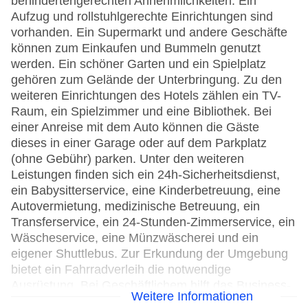
behindertengerechten Annehmlichkeiten. Ein
Aufzug und rollstuhlgerechte Einrichtungen sind
vorhanden. Ein Supermarkt und andere Geschäfte
können zum Einkaufen und Bummeln genutzt
werden. Ein schöner Garten und ein Spielplatz
gehören zum Gelände der Unterbringung. Zu den
weiteren Einrichtungen des Hotels zählen ein TV-
Raum, ein Spielzimmer und eine Bibliothek. Bei
einer Anreise mit dem Auto können die Gäste
dieses in einer Garage oder auf dem Parkplatz
(ohne Gebühr) parken. Unter den weiteren
Leistungen finden sich ein 24h-Sicherheitsdienst,
ein Babysitterservice, eine Kinderbetreuung, eine
Autovermietung, medizinische Betreuung, ein
Transferservice, ein 24-Stunden-Zimmerservice, ein
Wäscheservice, eine Münzwäscherei und ein
eigener Shuttlebus. Zur Erkundung der Umgebung
bietet ein Fahrradverleih die notwendige
Ausrüstung. Bei Geschäftlichem hilft das Business-
Weitere Informationen
Center gerne weiter und bietet ein Faxgerät an.