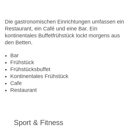
Zahlungsarten: American Express, EC Maestro,
Mastercard, Visa
Landeskategorie: 4 Sterne
Die gastronomischen Einrichtungen umfassen ein
Restaurant, ein Café und eine Bar. Ein
kontinentales Buffetfrühstück lockt morgens aus
den Betten.
Bar
Frühstück
Frühstücksbuffet
Kontinentales Frühstück
Cafe
Restaurant
Sport & Fitness