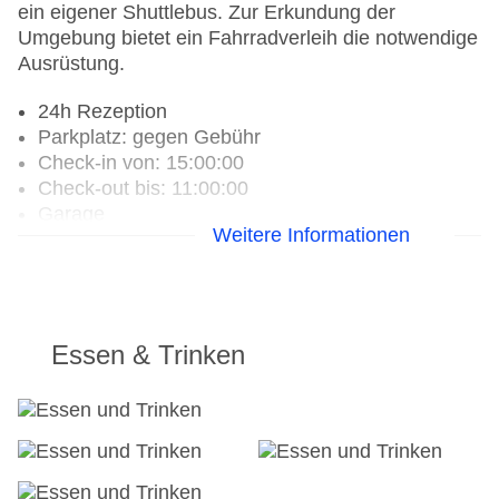
ein eigener Shuttlebus. Zur Erkundung der
Umgebung bietet ein Fahrradverleih die notwendige
Ausrüstung.
24h Rezeption
Parkplatz: gegen Gebühr
Check-in von: 15:00:00
Check-out bis: 11:00:00
Garage
Weitere Informationen
Garten: ohne Gebühr
Hoteleröffnung: 2006
Hotelsafe
WLAN/WiFi im Hotel
Letzte umfassende Renovierung: 2016
Essen & Trinken
Lift
Anzahl der Aufzüge: 1
Zimmerservice
Gesamtanzahl der Stockwerke: 10
Gesamtanzahl der Zimmer: 82
Pools:Outdoor Pool