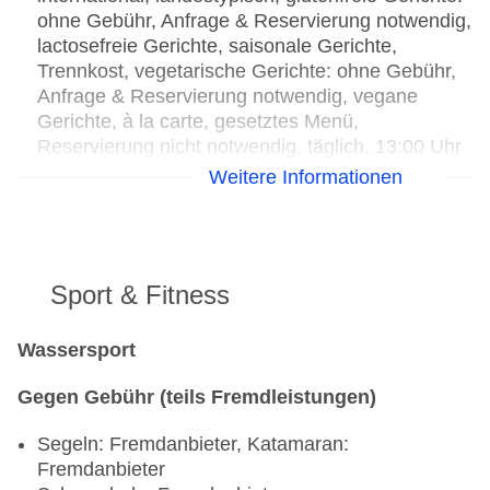
ohne Gebühr, Anfrage & Reservierung notwendig,
lactosefreie Gerichte, saisonale Gerichte,
Trennkost, vegetarische Gerichte: ohne Gebühr,
Anfrage & Reservierung notwendig, vegane
Gerichte, à la carte, gesetztes Menü,
Reservierung nicht notwendig, täglich, 13:00 Uhr
- 15:30 Uhr, 19:00 Uhr - 22:30 Uhr, klimatisierbar,
Weitere Informationen
mit Terrasse, Raucherbereich, angemessene
Kleidung erwünscht
Bars & mehr: 2
Bar „Bar Piscina“: gegen Gebühr
Sport & Fitness
Café „Cafetería El Sitio“: ab 16 Jahre, 07:30 Uhr -
23:30 Uhr, gegen Gebühr
Wassersport
Gegen Gebühr (teils Fremdleistungen)
Segeln: Fremdanbieter, Katamaran:
Fremdanbieter