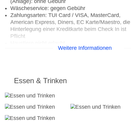
(Anlage): ohne Gebühr
Wäscheservice: gegen Gebühr
Zahlungsarten: TUI Card / VISA, MasterCard,
American Express, Diners, EC Karte/Maestro, die
Hinterlegung einer Kreditkarte beim Check In ist
Pflicht
Haustiere nicht erlaubt
Weitere Informationen
Parkmöglichkeiten: Parkplatz (nach
Verfügbarkeit), unbewacht: ohne Gebühr,
Stellplätze, nicht überdacht: ohne Gebühr,
Anfrage & Reservierung notwendig
Tagungseinrichtungen: Konferenzräume: 1,
Essen & Trinken
Tageslicht, Tagungsequipment: gegen Gebühr,
Coffee Breaks: gegen Gebühr
Gebäudeanzahl: 4, Etagen: 2, Zimmer: 32
Landeskategorie: keine Sterneklassifizierung