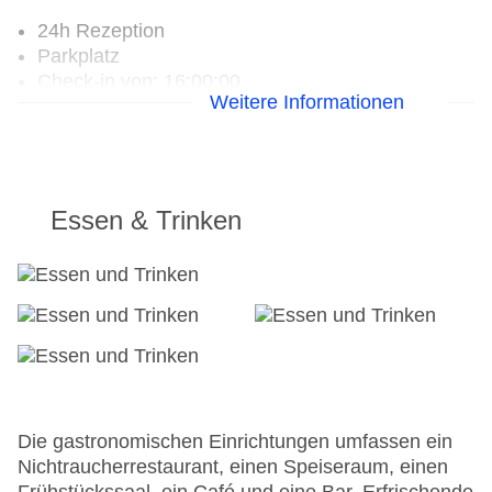
24h Rezeption
Parkplatz
Check-in von: 16:00:00
Weitere Informationen
Check-out bis: 10:00:00
Garage
Garten: ohne Gebühr
Hotelsafe
WLAN/WiFi im Hotel
Essen & Trinken
Minimarkt
Haustiere
Sonnenterrasse
Gesamtanzahl der Zimmer: 60
Pools:Kinderbecken, Indoor Pool, Outdoor Pool,
Sonnenschirme am Pool, Liegen am Pool
Zahlungsarten: EC Maestro, Mastercard, Visa
Landeskategorie: 3 Sterne
Die gastronomischen Einrichtungen umfassen ein
Nichtraucherrestaurant, einen Speiseraum, einen