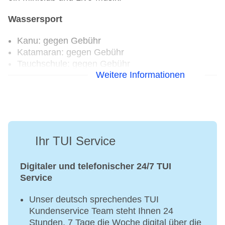
Wassersport
Kanu: gegen Gebühr
Katamaran: gegen Gebühr
Tauchschule: gegen Gebühr
Weitere Informationen
Segeln
Windsurfen
Aerobic
Fahrradverleih: gegen Gebühr
Fitnessraum
Ihr TUI Service
Tretboot: gegen Gebühr
Tennisplatz
Digitaler und telefonischer 24/7 TUI
Service
Unser deutsch sprechendes TUI
Kundenservice Team steht Ihnen 24
Stunden, 7 Tage die Woche digital über die