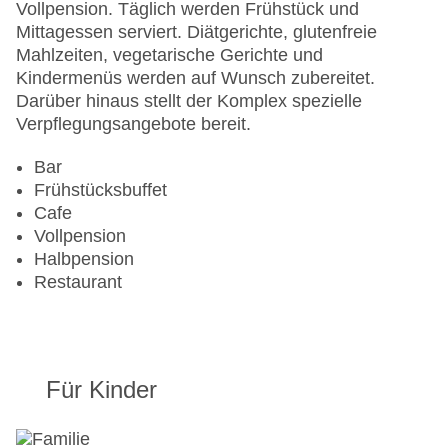
Gesamtanzahl der Stockwerke: 7
Vollpension. Täglich werden Frühstück und
Gesamtanzahl der Zimmer: 130
Mittagessen serviert. Diätgerichte, glutenfreie
Pools:Kinderbecken, Indoor Pool, Liegen am Pool
Mahlzeiten, vegetarische Gerichte und
Zahlungsarten: American Express, Diners Club,
Kindermenüs werden auf Wunsch zubereitet.
EC Maestro, Mastercard, Visa
Darüber hinaus stellt der Komplex spezielle
Landeskategorie: 4 Sterne
Verpflegungsangebote bereit.
Bar
Frühstücksbuffet
Cafe
Vollpension
Halbpension
Restaurant
Für Kinder