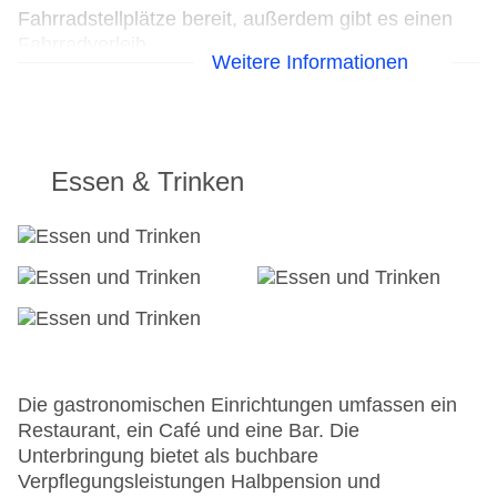
Fahrradstellplätze bereit, außerdem gibt es einen
Fahrradverleih.
Weitere Informationen
24h Rezeption
Parkplatz
Check-in von: 16:00:00
Check-out bis: 12:00:00
Essen & Trinken
Konferenzraum
Garage
Garten: ohne Gebühr
Hoteleröffnung: 2009
Hotelsafe
WLAN/WiFi im Hotel
Lift
Anzahl der Konferenzräume: 1
Anzahl der Aufzüge: 1
Die gastronomischen Einrichtungen umfassen ein
Haustiere
Restaurant, ein Café und eine Bar. Die
Zimmerservice
Unterbringung bietet als buchbare
Sonnenterrasse
Verpflegungsleistungen Halbpension und