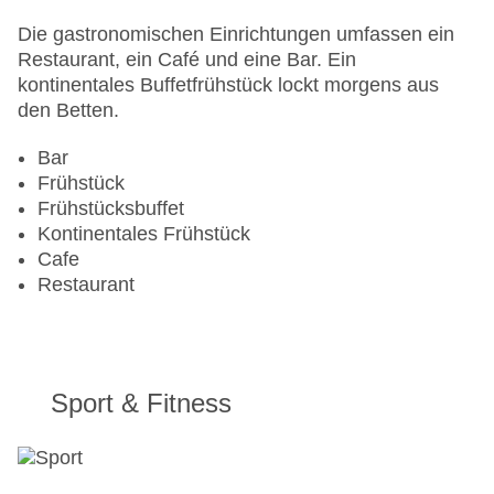
Pools:Outdoor Pool
Zahlungsarten: American Express, Mastercard,
Die gastronomischen Einrichtungen umfassen ein
Visa
Restaurant, ein Café und eine Bar. Ein
Landeskategorie: 3 Sterne
kontinentales Buffetfrühstück lockt morgens aus
den Betten.
Bar
Frühstück
Frühstücksbuffet
Kontinentales Frühstück
Cafe
Restaurant
Sport & Fitness