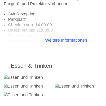
Faxgerät und Projektor vorhanden.
24h Rezeption
Parkplatz
Check-in von: 14:00:00
Check-out bis: 11:00:00
Konferenzraum
Weitere Informationen
Garage
Hotelsafe
WLAN/WiFi im Hotel
Letzte umfassende Renovierung: 2016
Lift
Essen & Trinken
Anzahl der Konferenzräume: 2
Anzahl der Aufzüge: 2
Haustiere: gegen Gebühr
Haustiere auf Anfrage: gegen Gebühr
Zimmerservice
Gesamtanzahl der Stockwerke: 8
Gesamtanzahl der Zimmer: 201