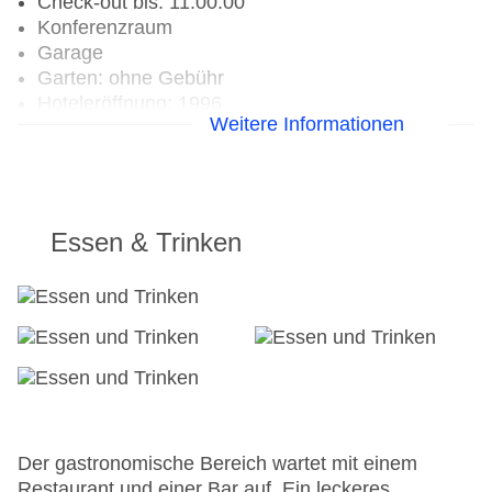
Check-out bis: 11:00:00
Konferenzraum
Garage
Garten: ohne Gebühr
Hoteleröffnung: 1996
Weitere Informationen
Hotelsafe
WLAN/WiFi im Hotel
Letzte umfassende Renovierung: 2012
Haustiere
Zimmerservice
Essen & Trinken
Gesamtanzahl der Stockwerke: 4
Gesamtanzahl der Zimmer: 37
Zahlungsarten: Mastercard, Visa
Landeskategorie: 3 Sterne
Der gastronomische Bereich wartet mit einem
Restaurant und einer Bar auf. Ein leckeres