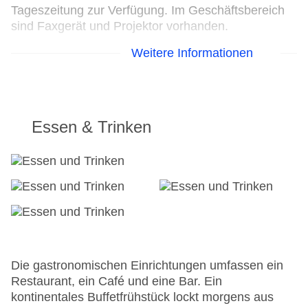
Tageszeitung zur Verfügung. Im Geschäftsbereich
sind Faxgerät und Projektor vorhanden.
Weitere Informationen
24h Rezeption
Parkplatz
Check-in von: 15:00:00
Check-out bis: 11:00:00
Konferenzraum
Essen & Trinken
Garage
Garten: ohne Gebühr
Hotelsafe
WLAN/WiFi im Hotel
Lift
Minimarkt
Anzahl der Konferenzräume: 0
Anzahl der Aufzüge: 3
Zimmerservice
Die gastronomischen Einrichtungen umfassen ein
Gesamtanzahl der Stockwerke: 7
Restaurant, ein Café und eine Bar. Ein
Gesamtanzahl der Zimmer: 263
kontinentales Buffetfrühstück lockt morgens aus