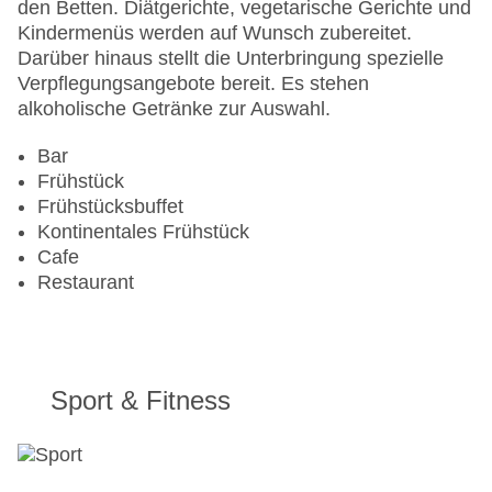
Pools:Indoor Pool, Outdoor Pool, Sonnenschirme
den Betten. Diätgerichte, vegetarische Gerichte und
am Pool, Liegen am Pool
Kindermenüs werden auf Wunsch zubereitet.
Zahlungsarten: American Express, Diners Club,
Darüber hinaus stellt die Unterbringung spezielle
Mastercard, Visa
Verpflegungsangebote bereit. Es stehen
Landeskategorie: 5 Sterne
alkoholische Getränke zur Auswahl.
Bar
Frühstück
Frühstücksbuffet
Kontinentales Frühstück
Cafe
Restaurant
Sport & Fitness