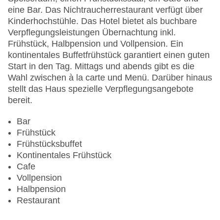
Lift
eine Bar. Das Nichtraucherrestaurant verfügt über
Anzahl der Konferenzräume: 1
Kinderhochstühle. Das Hotel bietet als buchbare
Anzahl der Aufzüge: 1
Verpflegungsleistungen Übernachtung inkl.
Haustiere: gegen Gebühr
Frühstück, Halbpension und Vollpension. Ein
Zimmerservice
kontinentales Buffetfrühstück garantiert einen guten
Gesamtanzahl der Stockwerke: 3
Start in den Tag. Mittags und abends gibt es die
Gesamtanzahl der Zimmer: 22
Wahl zwischen à la carte und Menü. Darüber hinaus
Pools:Indoor Pool, Outdoor Pool, Liegen am Pool
stellt das Haus spezielle Verpflegungsangebote
Zahlungsarten: American Express, Mastercard,
bereit.
Visa
Landeskategorie: 4 Sterne
Bar
Frühstück
Frühstücksbuffet
Kontinentales Frühstück
Cafe
Vollpension
Halbpension
Restaurant