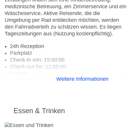
medizinische Betreuung, ein Zimmerservice und ein
Wäscheservice. Aktive Reisende, die die
Umgebung per Rad entdecken möchten, werden
den Fahrradverleih zu schätzen wissen. Es liegen
Tageszeitungen aus (Nutzung kostenpflichtig).
24h Rezeption
Parkplatz
Check-in von: 15:00:00
Check-out bis: 12:00:00
Garage
Weitere Informationen
Hotelsafe
WLAN/WiFi im Hotel
Lift
Anzahl der Aufzüge: 1
Haustiere
Essen & Trinken
Zimmerservice
Sonnenterrasse
Gesamtanzahl der Zimmer: 76