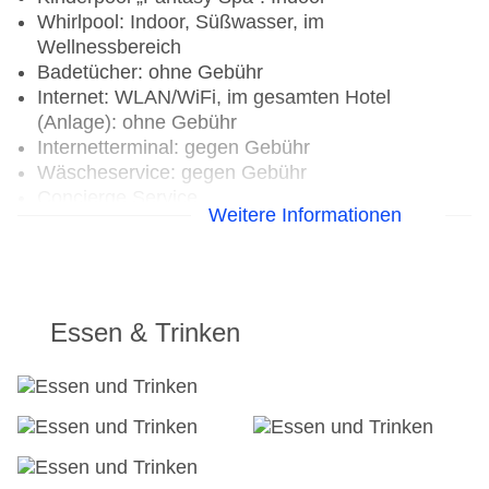
Whirlpool: Indoor, Süßwasser, im
Wellnessbereich
Badetücher: ohne Gebühr
Internet: WLAN/WiFi, im gesamten Hotel
(Anlage): ohne Gebühr
Internetterminal: gegen Gebühr
Wäscheservice: gegen Gebühr
Concierge Service
Weitere Informationen
Zahlungsarten: TUI Card / VISA, MasterCard,
American Express, EC Karte/Maestro
Haustiere nicht erlaubt
Parkmöglichkeiten: Parkplatz (nach
Verfügbarkeit)
Essen & Trinken
Tagungseinrichtungen: Konferenzräume: 1,
klimatisierte Tagungsräume, Tagungsequipment:
gegen Gebühr, Coffee Breaks: gegen Gebühr
Gebäudeanzahl: 4, Etagen: 6, Zimmer: 338,
Appartements: 96, Studios: 6
Landeskategorie: 4 Sterne