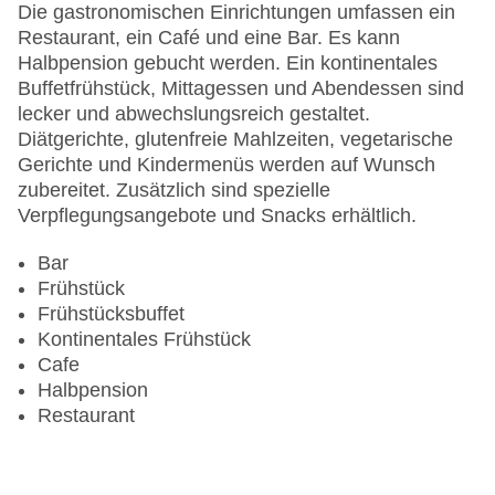
Zimmerservice
Die gastronomischen Einrichtungen umfassen ein
Sonnenterrasse
Restaurant, ein Café und eine Bar. Es kann
Gesamtanzahl der Zimmer: 69
Halbpension gebucht werden. Ein kontinentales
Pools:Indoor Pool, Outdoor Pool, Sonnenschirme
Buffetfrühstück, Mittagessen und Abendessen sind
am Pool, Liegen am Pool
lecker und abwechslungsreich gestaltet.
Zahlungsarten: American Express, Diners Club,
Diätgerichte, glutenfreie Mahlzeiten, vegetarische
EC Maestro, Mastercard, Visa
Gerichte und Kindermenüs werden auf Wunsch
Landeskategorie: 4 Sterne
zubereitet. Zusätzlich sind spezielle
Verpflegungsangebote und Snacks erhältlich.
Bar
Frühstück
Frühstücksbuffet
Kontinentales Frühstück
Cafe
Halbpension
Restaurant