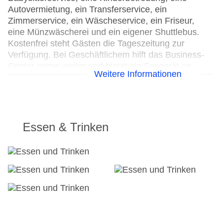
Autovermietung, ein Transferservice, ein
Zimmerservice, ein Wäscheservice, ein Friseur,
eine Münzwäscherei und ein eigener Shuttlebus.
Kostenfrei steht Gästen die Tageszeitung zur
Verfügung. Bei Geschäftlichem hilft das Business-
Center gerne weiter und bietet ein Faxgerät an.
Weitere Informationen
24h Rezeption
Parkplatz: gegen Gebühr
Check-in von: 15:00:00
Check-out bis: 11:00:00
Essen & Trinken
Konferenzraum
Garage
Garten: ohne Gebühr
Hotelsafe
WLAN/WiFi im Hotel
Lift
Anzahl der Konferenzräume: 1
Anzahl der Aufzüge: 1