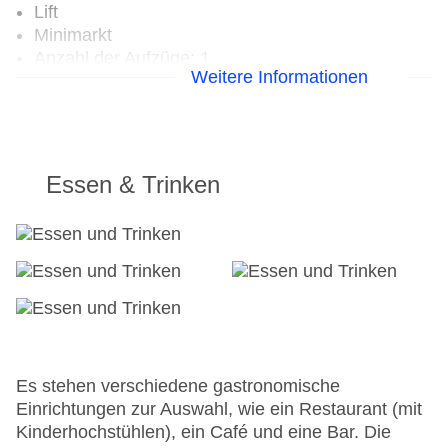
Lift
Minimarkt
Anzahl der Aufzüge: 1
Weitere Informationen
Zimmerservice
Sonnenterrasse
Gesamtanzahl der Stockwerke: 5
Gesamtanzahl der Zimmer: 119
Pools:Kinderbecken, Outdoor Pool,
Essen & Trinken
Sonnenschirme am Pool, Liegen am Pool
Zahlungsarten: Mastercard, Visa
Landeskategorie: 3 Sterne
Es stehen verschiedene gastronomische
Einrichtungen zur Auswahl, wie ein Restaurant (mit
Kinderhochstühlen), ein Café und eine Bar. Die