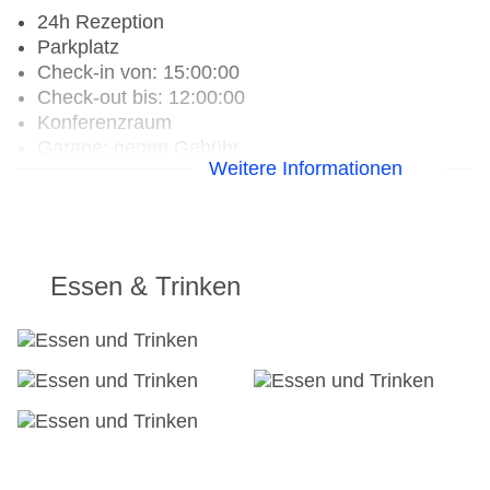
24h Rezeption
Parkplatz
Check-in von: 15:00:00
Check-out bis: 12:00:00
Konferenzraum
Garage: gegen Gebühr
Weitere Informationen
Hoteleröffnung: 2013
Hotelsafe
WLAN/WiFi im Hotel
Letzte umfassende Renovierung: 2025
Lift
Essen & Trinken
Anzahl der Aufzüge: 1
Haustiere: gegen Gebühr
Haustiere auf Anfrage: ohne Gebühr
Zimmerservice
Gesamtanzahl der Stockwerke: 7
Gesamtanzahl der Zimmer: 135
Zahlungsarten: American Express, EC Maestro,
Mastercard, Visa