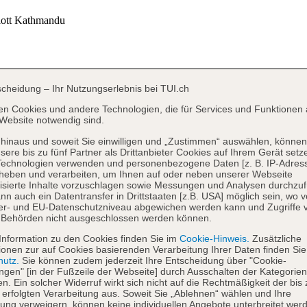
scheidung – Ihr Nutzungserlebnis bei TUI.ch
en Cookies und andere Technologien, die für Services und Funktionen 
Website notwendig sind.
hinaus und soweit Sie einwilligen und „Zustimmen“ auswählen, können
sere bis zu fünf Partner als Drittanbieter Cookies auf Ihrem Gerät setz
Technologien verwenden und personenbezogene Daten [z. B. IP-Adres
heben und verarbeiten, um Ihnen auf oder neben unserer Webseite
isierte Inhalte vorzuschlagen sowie Messungen und Analysen durchzuf
nn auch ein Datentransfer in Drittstaaten [z.B. USA] möglich sein, wo 
er- und EU-Datenschutzniveau abgewichen werden kann und Zugriffe 
 Behörden nicht ausgeschlossen werden können.
Information zu den Cookies finden Sie im
Cookie-Hinweis.
Zusätzliche
ionen zur auf Cookies basierenden Verarbeitung Ihrer Daten finden Sie
hutz.
Sie können zudem jederzeit Ihre Entscheidung über "Cookie-
ungen" [in der Fußzeile der Webseite] durch Ausschalten der Kategorien
en. Ein solcher Widerruf wirkt sich nicht auf die Rechtmäßigkeit der bis
 erfolgten Verarbeitung aus. Soweit Sie „Ablehnen“ wählen und Ihre
ng verweigern, können keine individuellen Angebote unterbreitet werd