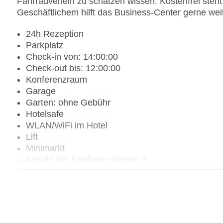
Fahrradverleih zu schätzen wissen. Kostenfrei steh
Geschäftlichem hilft das Business-Center gerne weit
24h Rezeption
Parkplatz
Check-in von: 14:00:00
Check-out bis: 12:00:00
Konferenzraum
Garage
Garten: ohne Gebühr
Hotelsafe
WLAN/WiFi im Hotel
Lift
Minimarkt
Anzahl der Konferenzräume: 1
Anzahl der Aufzüge: 1
Zimmerservice
Gesamtanzahl der Zimmer: 115
Landeskategorie: 4 Sterne