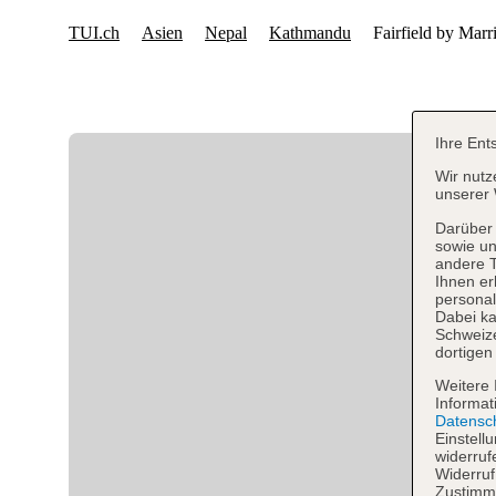
Ihre Ent
Wir nutz
unserer 
Darüber 
sowie un
andere 
Ihnen er
personal
Dabei ka
Schweiz
dortigen
Weitere 
Informat
Datensc
Einstell
widerruf
Widerruf
Zustimmu