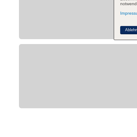
notwendi
Impres
Ableh