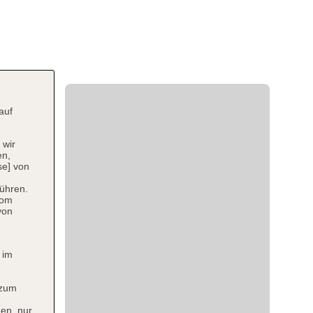
auf
 wir
en,
se] von
ühren.
vom
von
 im
 zum
en, nur