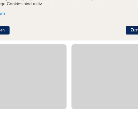
ge Cookies sind aktiv.
sum
nen
Zus