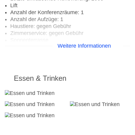
Lift
Anzahl der Konferenzräume: 1
Anzahl der Aufzüge: 1
Haustiere: gegen Gebühr
Zimmerservice: gegen Gebühr
Sonnenterrasse
Weitere Informationen
Gesamtanzahl der Stockwerke: 26
Gesamtanzahl der Zimmer: 3981
Pools:Beheizter Außenpool: ohne Gebühr,
Outdoor Pool, Sonnenschirme am Pool, Liegen
am Pool, Wasserrutsche: ohne Gebühr
Essen & Trinken
Zahlungsarten: American Express, Diners Club,
Mastercard, Visa
Landeskategorie: 3 Sterne