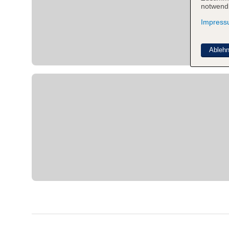
notwendi
Impres
Ableh