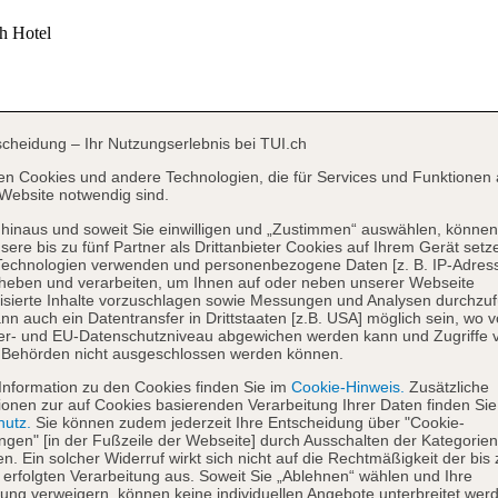
scheidung – Ihr Nutzungserlebnis bei TUI.ch
en Cookies und andere Technologien, die für Services und Funktionen 
Website notwendig sind.
hinaus und soweit Sie einwilligen und „Zustimmen“ auswählen, können
sere bis zu fünf Partner als Drittanbieter Cookies auf Ihrem Gerät setz
Technologien verwenden und personenbezogene Daten [z. B. IP-Adres
heben und verarbeiten, um Ihnen auf oder neben unserer Webseite
isierte Inhalte vorzuschlagen sowie Messungen und Analysen durchzuf
nn auch ein Datentransfer in Drittstaaten [z.B. USA] möglich sein, wo 
er- und EU-Datenschutzniveau abgewichen werden kann und Zugriffe 
 Behörden nicht ausgeschlossen werden können.
Information zu den Cookies finden Sie im
Cookie-Hinweis.
Zusätzliche
ionen zur auf Cookies basierenden Verarbeitung Ihrer Daten finden Sie
hutz.
Sie können zudem jederzeit Ihre Entscheidung über "Cookie-
ungen" [in der Fußzeile der Webseite] durch Ausschalten der Kategorien
en. Ein solcher Widerruf wirkt sich nicht auf die Rechtmäßigkeit der bis
 erfolgten Verarbeitung aus. Soweit Sie „Ablehnen“ wählen und Ihre
ng verweigern, können keine individuellen Angebote unterbreitet werd