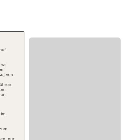
auf
 wir
en,
se] von
ühren.
vom
von
 im
 zum
en, nur