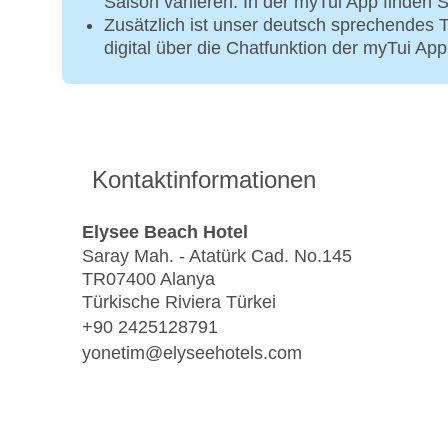
Saison variieren. In der myTui App finden S
Zusätzlich ist unser deutsch sprechendes
digital über die Chatfunktion der myTui App
Kontaktinformationen
Elysee Beach Hotel
Saray Mah. - Atatürk Cad. No.145
TR07400 Alanya
Türkische Riviera Türkei
+90 2425128791
yonetim@elyseehotels.com