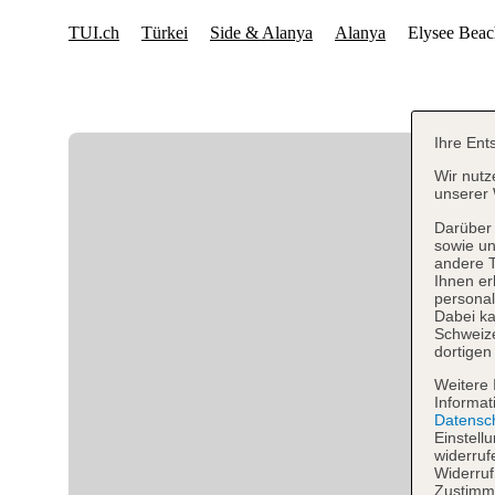
Ihre Ent
Wir nutz
unserer 
Darüber 
sowie un
andere 
Ihnen er
personal
Dabei ka
Schweiz
dortigen
Weitere 
Informat
Datensc
Einstell
widerruf
Widerruf
Zustimmu