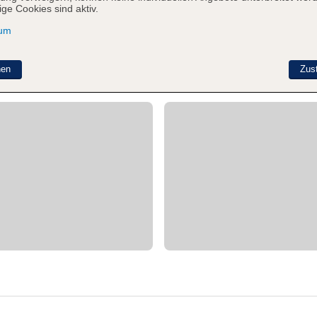
ge Cookies sind aktiv.
sum
nen
Zus