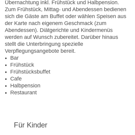
Lift
Übernachtung inkl. Frühstück und Halbpension.
Anzahl der Konferenzräume: 1
Zum Frühstück, Mittag- und Abendessen bedienen
Rezeption
sich die Gäste am Buffet oder wählen Speisen aus
Zimmerservice
der Karte nach eigenem Geschmack (zum
Sonnenterrasse
Abendessen). Diätgerichte und Kindermenüs
Gesamtanzahl der Stockwerke: 3
werden auf Wunsch zubereitet. Darüber hinaus
Gesamtanzahl der Zimmer: 200
stellt die Unterbringung spezielle
Pools:Beheizter Außenpool, Indoor Pool, Outdoor
Verpflegungsangebote bereit.
Pool, Liegen am Pool: ohne Gebühr
Bar
Zahlungsarten: American Express, Diners Club,
Frühstück
Mastercard, Visa
Frühstücksbuffet
Landeskategorie: 4 Sterne
Cafe
Halbpension
Restaurant
Für Kinder