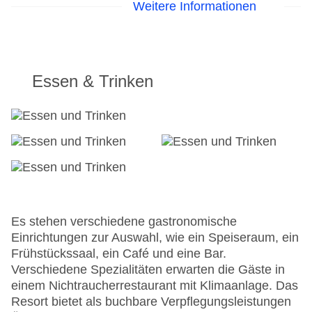
Weitere Informationen
Zimmerservice, ein Wäscheservice, eine
Münzwäscherei und ein eigener Shuttlebus. Aktive
Gäste, die die Umgebung per Rad entdecken
möchten, werden den Fahrradverleih (gegen
Gebühr) zu schätzen wissen, Fahrradstellplätze
Essen & Trinken
sind ebenfalls vorhanden. Bei Geschäftlichem hilft
das Business-Center gerne weiter und bietet ein
Faxgerät an. Folgende Kreditkarten werden
akzeptiert: American Express, Visa, Diners Club
und MasterCard.
Parkhaus: ohne Gebühr
Check-in von: 03:00:00
Check-out bis: 12:00:00
Konferenzraum
Es stehen verschiedene gastronomische
Garten
Einrichtungen zur Auswahl, wie ein Speiseraum, ein
Hoteleröffnung: 1990
Frühstückssaal, ein Café und eine Bar.
Hotelsafe: ohne Gebühr
Verschiedene Spezialitäten erwarten die Gäste in
WLAN/WiFi im Hotel: gegen Gebühr
einem Nichtraucherrestaurant mit Klimaanlage. Das
Letzte umfassende Renovierung: 2008
Resort bietet als buchbare Verpflegungsleistungen