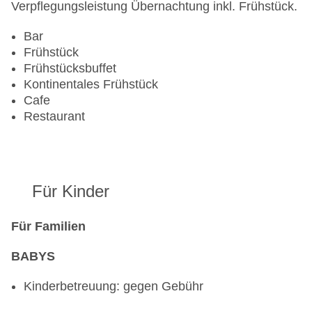
Zahlungsarten: American Express, Diners Club,
Verpflegungsleistung Übernachtung inkl. Frühstück.
Mastercard, Visa
Landeskategorie: 4 Sterne
Bar
Frühstück
Frühstücksbuffet
Kontinentales Frühstück
Cafe
Restaurant
Für Kinder
Für Familien
BABYS
Kinderbetreuung: gegen Gebühr