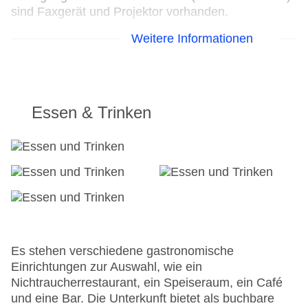
sind Faxgerät und Projektor vorhanden.
Weitere Informationen
24h Rezeption
Parkplatz
Check-in von: 14:00:00
Check-out bis: 12:00:00
Konferenzraum
Essen & Trinken
Garage
Hoteleröffnung: 1976
Hotelsafe
WLAN/WiFi im Hotel
Letzte umfassende Renovierung: 1998
Lift
Anzahl der Aufzüge: 2
Zimmerservice
Sonnenterrasse
Es stehen verschiedene gastronomische
Gesamtanzahl der Stockwerke: 6
Einrichtungen zur Auswahl, wie ein
Gesamtanzahl der Zimmer: 110
Nichtraucherrestaurant, ein Speiseraum, ein Café
Pools:Outdoor Pool, Liegen am Pool
und eine Bar. Die Unterkunft bietet als buchbare