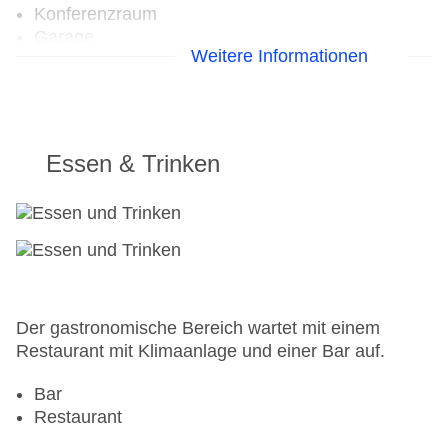
Konferenzraum
Garage
Weitere Informationen
Hoteleröffnung: 1935
Hotelsafe
WLAN/WiFi im Hotel
Lift
Minimarkt
Essen & Trinken
Anzahl der Aufzüge: 1
Zimmerservice
Gesamtanzahl der Stockwerke: 9
Gesamtanzahl der Zimmer: 250
Pools:Outdoor Pool
Zahlungsarten: American Express, Mastercard,
Visa
Der gastronomische Bereich wartet mit einem
Landeskategorie: 3 Sterne
Restaurant mit Klimaanlage und einer Bar auf.
Bar
Restaurant