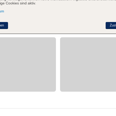
ge Cookies sind aktiv.
sum
nen
Zus