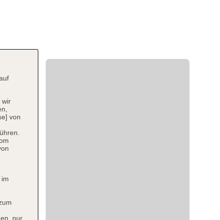
auf
 wir
en,
se] von
ühren.
vom
von
 im
 zum
en, nur