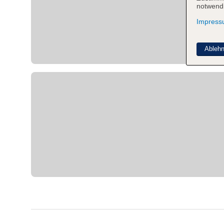
notwendi
Impres
Ableh