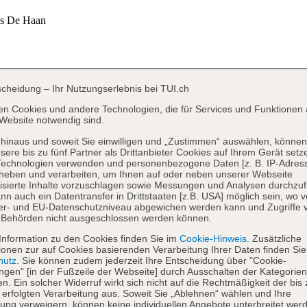
scheidung – Ihr Nutzungserlebnis bei TUI.ch
en Cookies und andere Technologien, die für Services und Funktionen 
Website notwendig sind.
hinaus und soweit Sie einwilligen und „Zustimmen“ auswählen, können
sere bis zu fünf Partner als Drittanbieter Cookies auf Ihrem Gerät setz
Technologien verwenden und personenbezogene Daten [z. B. IP-Adres
heben und verarbeiten, um Ihnen auf oder neben unserer Webseite
isierte Inhalte vorzuschlagen sowie Messungen und Analysen durchzuf
nn auch ein Datentransfer in Drittstaaten [z.B. USA] möglich sein, wo 
er- und EU-Datenschutzniveau abgewichen werden kann und Zugriffe 
 Behörden nicht ausgeschlossen werden können.
Information zu den Cookies finden Sie im
Cookie-Hinweis.
Zusätzliche
ionen zur auf Cookies basierenden Verarbeitung Ihrer Daten finden Sie
hutz.
Sie können zudem jederzeit Ihre Entscheidung über "Cookie-
ungen" [in der Fußzeile der Webseite] durch Ausschalten der Kategorien
en. Ein solcher Widerruf wirkt sich nicht auf die Rechtmäßigkeit der bis
 erfolgten Verarbeitung aus. Soweit Sie „Ablehnen“ wählen und Ihre
ng verweigern, können keine individuellen Angebote unterbreitet werd