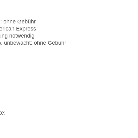
): ohne Gebühr
erican Express
rung notwendig
t), unbewacht: ohne Gebühr
te: