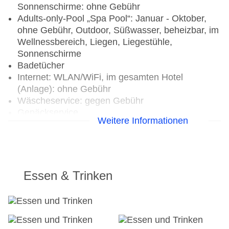
Sonnenschirme: ohne Gebühr
Adults-only-Pool „Spa Pool“: Januar - Oktober,
ohne Gebühr, Outdoor, Süßwasser, beheizbar, im
Wellnessbereich, Liegen, Liegestühle,
Sonnenschirme
Badetücher
Internet: WLAN/WiFi, im gesamten Hotel
(Anlage): ohne Gebühr
Wäscheservice: gegen Gebühr
Gepäckservice
Weitere Informationen
Zahlungsarten: TUI Card / VISA, MasterCard,
American Express, Diners
Parkmöglichkeiten: Parkplatz (nach
Verfügbarkeit), bewacht, Garage: ohne Gebühr,
Stellplätze, überdacht: ohne Gebühr, nicht
Essen & Trinken
überdacht: ohne Gebühr, im Parkhaus: ohne
Gebühr, Valet Parking: ohne Gebühr
Businesscenter: gegen Gebühr
Tagungseinrichtungen: Konferenzräume: 6,