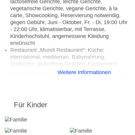
lactosefreie Gerichte, leichte Gerichte,
vegetarische Gerichte, vegane Gerichte, à la
carte, Showcooking, Reservierung notwendig,
gegen Gebühr, Juni - Oktober, Fr. - Di. 19:00 Uhr
- 22:00 Uhr, klimatisierbar, mit Terrasse,
Kinderhochstuhl, angemessene Kleidung
erwünscht
Restaurant „Mundi Restaurant“: Küche:
international, mediterran, Babynahrung,
Diätküche, glutenfreie Gerichte, Kindermenü,
lactosefreie Gerichte, leichte Gerichte,
Weitere Informationen
vegetarische Gerichte, vegane Gerichte, Buffet,
Reservierung nicht notwendig, gegen Gebühr,
Juni - Oktober, 07:30 Uhr - 10:30 Uhr und 19:00
Uhr - 22:00 Uhr, klimatisierbar, mit Terrasse,
Für Kinder
Kinderhochstuhl, angemessene Kleidung
erwünscht
Restaurant „The Gastropub“: Küche: mediterran,
glutenfreie Gerichte, lactosefreie Gerichte,
vegetarische Gerichte, à la carte, Menüwahl,