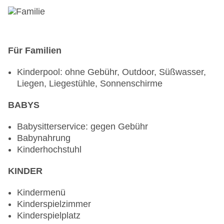
Reservierung nicht notwendig, gegen Gebühr,
Januar - November, täglich 12:00 Uhr - 22:00 Uhr,
klimatisierbar, mit Terrasse, angemessene
Kleidung erwünscht
Für Familien
Bars & mehr: 2
Loungebar „Lighthouse Bar“: Januar - November,
Kinderpool: ohne Gebühr, Outdoor, Süßwasser,
täglich 10:00 Uhr - 00:00 Uhr, gegen Gebühr
Liegen, Liegestühle, Sonnenschirme
Poolbar Outdoor „Sandy Bay“: Juli und August,
wöchentlich 11:00 Uhr - 18:00 Uhr, gegen Gebühr
BABYS
Die Restaurants sind je nach Belegung geöffnet.
Babysitterservice: gegen Gebühr
Halbpension wird den Gästen im Mundi
Babynahrung
Restaurant offeriert.
Kinderhochstuhl
KINDER
Kindermenü
Kinderspielzimmer
Kinderspielplatz