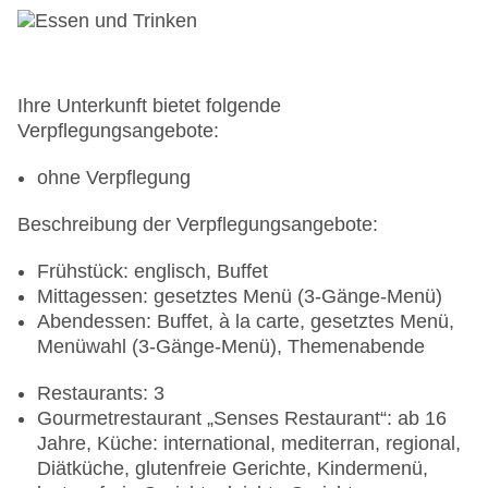
klimatisierte Tagungsräume, Tageslicht,
Tagungsequipment: gegen Gebühr, Coffee
Breaks: gegen Gebühr
Größe des Hotels/Anlage: 38 ha
Zimmer: 105, Appartements: 58
Ihre Unterkunft bietet folgende
Landeskategorie: 5 Sterne
Verpflegungsangebote:
ohne Verpflegung
Beschreibung der Verpflegungsangebote:
Frühstück: englisch, Buffet
Mittagessen: gesetztes Menü (3-Gänge-Menü)
Abendessen: Buffet, à la carte, gesetztes Menü,
Menüwahl (3-Gänge-Menü), Themenabende
Restaurants: 3
Gourmetrestaurant „Senses Restaurant“: ab 16
Jahre, Küche: international, mediterran, regional,
Diätküche, glutenfreie Gerichte, Kindermenü,