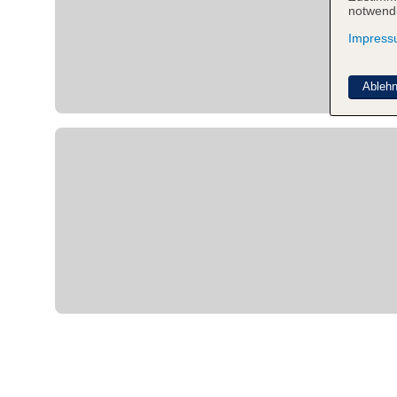
notwendi
Impres
Ableh