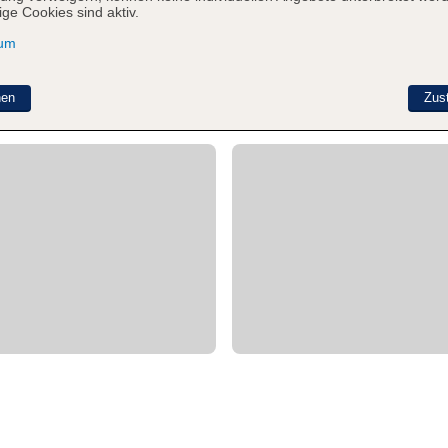
ge Cookies sind aktiv.
sum
nen
Zus