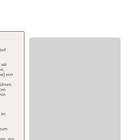
auf
 wir
en,
se] von
ühren.
vom
von
 im
 zum
en, nur