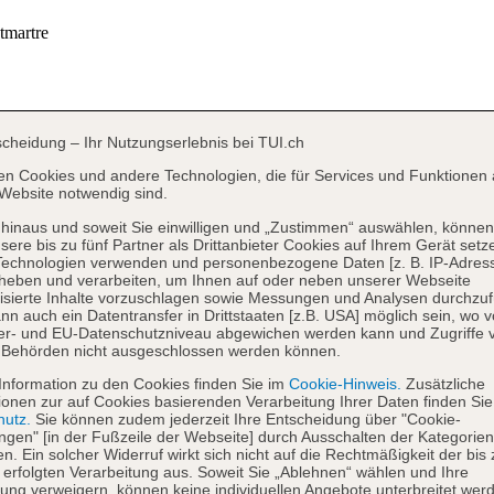
scheidung – Ihr Nutzungserlebnis bei TUI.ch
en Cookies und andere Technologien, die für Services und Funktionen 
Website notwendig sind.
hinaus und soweit Sie einwilligen und „Zustimmen“ auswählen, können
sere bis zu fünf Partner als Drittanbieter Cookies auf Ihrem Gerät setz
Technologien verwenden und personenbezogene Daten [z. B. IP-Adres
heben und verarbeiten, um Ihnen auf oder neben unserer Webseite
isierte Inhalte vorzuschlagen sowie Messungen und Analysen durchzuf
nn auch ein Datentransfer in Drittstaaten [z.B. USA] möglich sein, wo 
er- und EU-Datenschutzniveau abgewichen werden kann und Zugriffe 
 Behörden nicht ausgeschlossen werden können.
Information zu den Cookies finden Sie im
Cookie-Hinweis.
Zusätzliche
ionen zur auf Cookies basierenden Verarbeitung Ihrer Daten finden Sie
hutz.
Sie können zudem jederzeit Ihre Entscheidung über "Cookie-
ungen" [in der Fußzeile der Webseite] durch Ausschalten der Kategorien
en. Ein solcher Widerruf wirkt sich nicht auf die Rechtmäßigkeit der bis
 erfolgten Verarbeitung aus. Soweit Sie „Ablehnen“ wählen und Ihre
ng verweigern, können keine individuellen Angebote unterbreitet werd