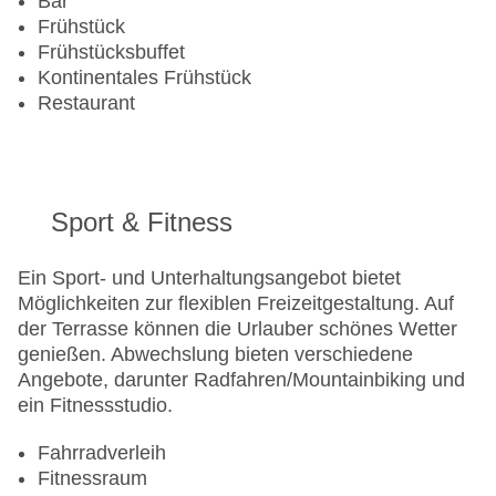
Bar
Gesamtanzahl der Stockwerke: 7
Frühstück
Gesamtanzahl der Zimmer: 22
Frühstücksbuffet
Zahlungsarten: American Express, EC Maestro,
Kontinentales Frühstück
Mastercard, Visa
Restaurant
Landeskategorie: 4 Sterne
Sport & Fitness
Ein Sport- und Unterhaltungsangebot bietet
Möglichkeiten zur flexiblen Freizeitgestaltung. Auf
der Terrasse können die Urlauber schönes Wetter
genießen. Abwechslung bieten verschiedene
Angebote, darunter Radfahren/Mountainbiking und
ein Fitnessstudio.
Fahrradverleih
Fitnessraum