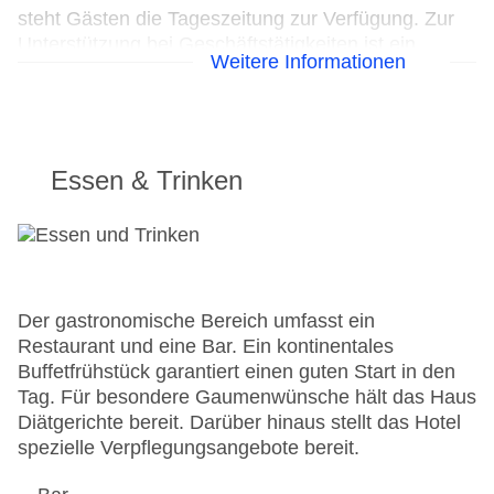
steht Gästen die Tageszeitung zur Verfügung. Zur
Unterstützung bei Geschäftstätigkeiten ist ein
Weitere Informationen
Faxgerät verfügbar.
24h Rezeption
Parkplatz
Check-in von: 18:00:00
Essen & Trinken
Check-out bis: 11:00:00
Konferenzraum
Garage
Garten: ohne Gebühr
Hotelsafe
WLAN/WiFi im Hotel
Der gastronomische Bereich umfasst ein
Letzte umfassende Renovierung: 2011
Restaurant und eine Bar. Ein kontinentales
Lift
Buffetfrühstück garantiert einen guten Start in den
Anzahl der Konferenzräume: 1
Tag. Für besondere Gaumenwünsche hält das Haus
Anzahl der Aufzüge: 1
Diätgerichte bereit. Darüber hinaus stellt das Hotel
Haustiere: gegen Gebühr
spezielle Verpflegungsangebote bereit.
Zimmerservice