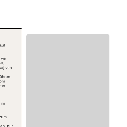
auf
 wir
en,
se] von
ühren.
vom
von
 im
 zum
en, nur