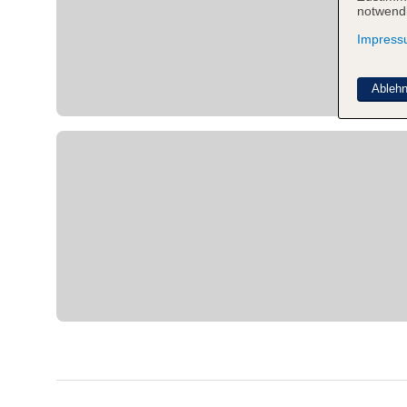
notwendi
Impres
Ableh