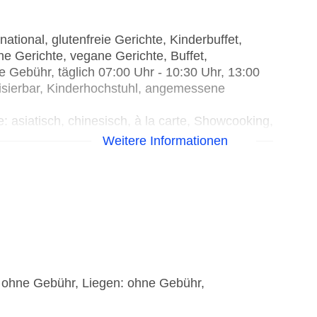
tional, glutenfreie Gerichte, Kinderbuffet,
che Gerichte, vegane Gerichte, Buffet,
 Gebühr, täglich 07:00 Uhr - 10:30 Uhr, 13:00
tisierbar, Kinderhochstuhl, angemessene
siatisch, chinesisch, à la carte, Showcooking,
30 Uhr - 22:00 Uhr, klimatisierbar,
Weitere Informationen
cht
Küche: italienisch, à la carte, Reservierung
0 Uhr, klimatisierbar, Kinderhochstuhl,
üche: international, à la carte, Reservierung
0 Uhr, klimatisierbar, Kinderhochstuhl,
: Küche: Grillgerichte, Reservierung notwendig,
 ohne Gebühr, Liegen: ohne Gebühr,
matisierbar, Kinderhochstuhl, angemessene
la carte, Reservierung nicht notwendig, gegen