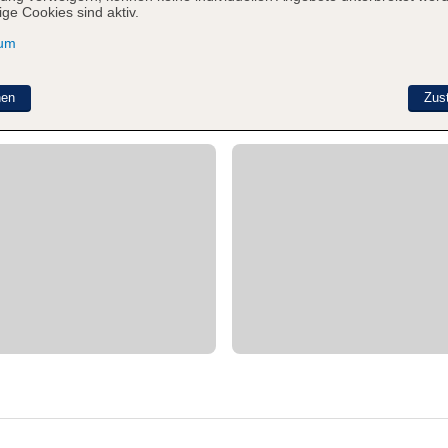
ge Cookies sind aktiv.
sum
nen
Zus