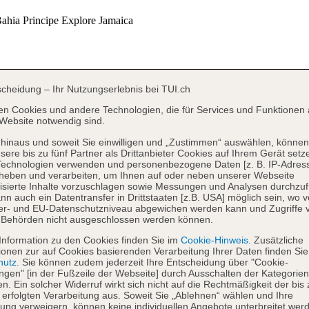
scheidung – Ihr Nutzungserlebnis bei TUI.ch
en Cookies und andere Technologien, die für Services und Funktionen 
Website notwendig sind.
hinaus und soweit Sie einwilligen und „Zustimmen“ auswählen, können
sere bis zu fünf Partner als Drittanbieter Cookies auf Ihrem Gerät setz
Technologien verwenden und personenbezogene Daten [z. B. IP-Adres
heben und verarbeiten, um Ihnen auf oder neben unserer Webseite
isierte Inhalte vorzuschlagen sowie Messungen und Analysen durchzuf
nn auch ein Datentransfer in Drittstaaten [z.B. USA] möglich sein, wo 
er- und EU-Datenschutzniveau abgewichen werden kann und Zugriffe 
 Behörden nicht ausgeschlossen werden können.
Information zu den Cookies finden Sie im
Cookie-Hinweis.
Zusätzliche
ionen zur auf Cookies basierenden Verarbeitung Ihrer Daten finden Sie
hutz.
Sie können zudem jederzeit Ihre Entscheidung über "Cookie-
ungen" [in der Fußzeile der Webseite] durch Ausschalten der Kategorien
en. Ein solcher Widerruf wirkt sich nicht auf die Rechtmäßigkeit der bis
 erfolgten Verarbeitung aus. Soweit Sie „Ablehnen“ wählen und Ihre
ng verweigern, können keine individuellen Angebote unterbreitet werd