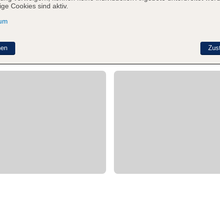
ge Cookies sind aktiv.
sum
nen
Zus