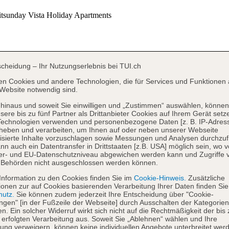
scheidung – Ihr Nutzungserlebnis bei TUI.ch
en Cookies und andere Technologien, die für Services und Funktionen 
Website notwendig sind.
hinaus und soweit Sie einwilligen und „Zustimmen“ auswählen, können
sere bis zu fünf Partner als Drittanbieter Cookies auf Ihrem Gerät setz
Technologien verwenden und personenbezogene Daten [z. B. IP-Adres
heben und verarbeiten, um Ihnen auf oder neben unserer Webseite
isierte Inhalte vorzuschlagen sowie Messungen und Analysen durchzuf
nn auch ein Datentransfer in Drittstaaten [z.B. USA] möglich sein, wo 
er- und EU-Datenschutzniveau abgewichen werden kann und Zugriffe 
 Behörden nicht ausgeschlossen werden können.
Information zu den Cookies finden Sie im
Cookie-Hinweis.
Zusätzliche
ionen zur auf Cookies basierenden Verarbeitung Ihrer Daten finden Sie
hutz.
Sie können zudem jederzeit Ihre Entscheidung über "Cookie-
ungen" [in der Fußzeile der Webseite] durch Ausschalten der Kategorien
en. Ein solcher Widerruf wirkt sich nicht auf die Rechtmäßigkeit der bis
 erfolgten Verarbeitung aus. Soweit Sie „Ablehnen“ wählen und Ihre
ng verweigern, können keine individuellen Angebote unterbreitet werd