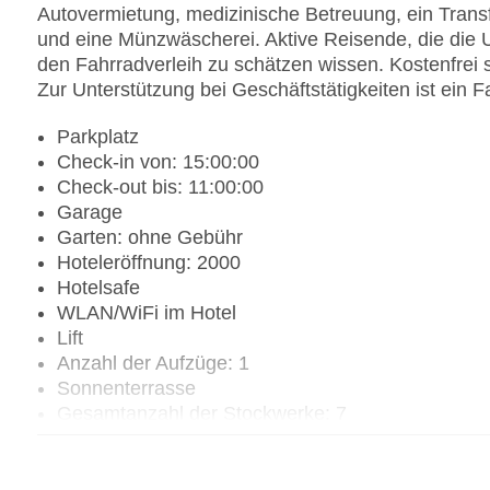
Autovermietung, medizinische Betreuung, ein Trans
und eine Münzwäscherei. Aktive Reisende, die di
den Fahrradverleih zu schätzen wissen. Kostenfrei 
Zur Unterstützung bei Geschäftstätigkeiten ist ein F
Parkplatz
Check-in von: 15:00:00
Check-out bis: 11:00:00
Garage
Garten: ohne Gebühr
Hoteleröffnung: 2000
Hotelsafe
WLAN/WiFi im Hotel
Lift
Anzahl der Aufzüge: 1
Sonnenterrasse
Gesamtanzahl der Stockwerke: 7
Gesamtanzahl der Zimmer: 30
Pools:Kinderbecken, Indoor Pool, Outdoor Pool,
Zahlungsarten: American Express, EC Maestro, M