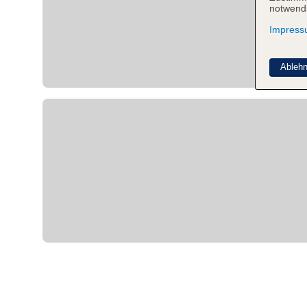
notwendi
Impres
Ableh