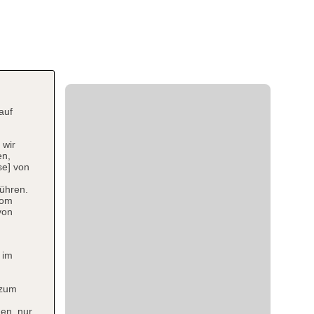
auf
 wir
en,
se] von
ühren.
vom
von
 im
 zum
en, nur