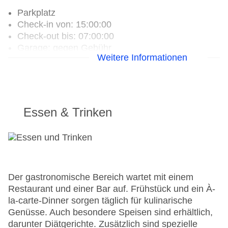
Parkplatz
Check-in von: 15:00:00
Check-out bis: 07:00:00
Garage: gegen Gebühr
Weitere Informationen
Garten: ohne Gebühr
Hoteleröffnung: 2015
Hotelsafe
WLAN/WiFi im Hotel
Zimmerservice
Essen & Trinken
Sonnenterrasse
Gesamtanzahl der Stockwerke: 1
Gesamtanzahl der Zimmer: 10
Pools:Outdoor Pool, Sonnenschirme am Pool,
Liegen am Pool
Zahlungsarten: American Express, Mastercard,
Der gastronomische Bereich wartet mit einem
Visa
Restaurant und einer Bar auf. Frühstück und ein À-
Landeskategorie: 4 Sterne
la-carte-Dinner sorgen täglich für kulinarische
Genüsse. Auch besondere Speisen sind erhältlich,
darunter Diätgerichte. Zusätzlich sind spezielle