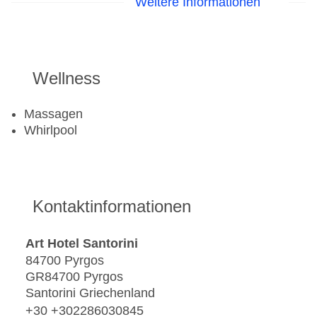
Weitere Informationen
Windsurfen
Aerobic
Beachvolleyball
Fahrradverleih
Wellness
Fitnessraum
Massagen
Whirlpool
Kontaktinformationen
Art Hotel Santorini
84700 Pyrgos
GR84700 Pyrgos
Santorini Griechenland
+30 +302286030845