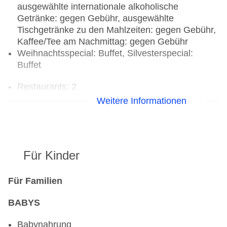
ausgewählte internationale alkoholische
Getränke: gegen Gebühr, ausgewählte
Tischgetränke zu den Mahlzeiten: gegen Gebühr,
Kaffee/Tee am Nachmittag: gegen Gebühr
Weihnachtsspecial: Buffet, Silvesterspecial:
Buffet
Restaurants: 2
Hauptrestaurant „Restaurant Buffet“: Küche:
Weitere Informationen
asiatisch, international, regional, spanisch,
Babynahrung: ohne Gebühr, Anfrage notwendig,
Reservierung nicht notwendig, glutenfreie
Gerichte: ohne Gebühr, Anfrage nicht notwendig,
Für Kinder
Reservierung notwendig, lactosefreie Gerichte:
ohne Gebühr, Anfrage & Reservierung notwendig,
vegetarische Gerichte: ohne Gebühr, Anfrage
Für Familien
notwendig, Reservierung nicht notwendig, vegane
BABYS
Gerichte: ohne Gebühr, Anfrage notwendig,
Reservierung nicht notwendig, Buffet,
Babynahrung
Showcooking, gegen Gebühr, täglich, täglich