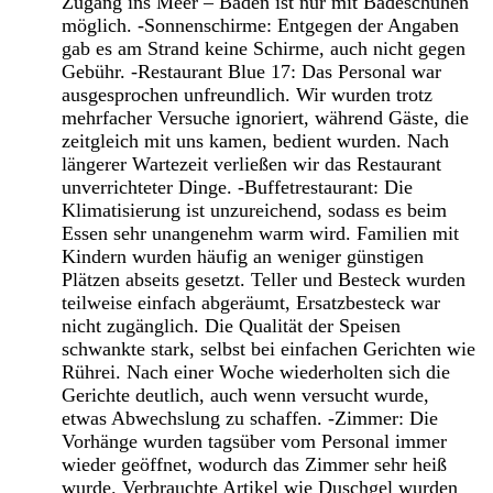
Zugang ins Meer – Baden ist nur mit Badeschuhen
möglich. -Sonnenschirme: Entgegen der Angaben
gab es am Strand keine Schirme, auch nicht gegen
Gebühr. -Restaurant Blue 17: Das Personal war
ausgesprochen unfreundlich. Wir wurden trotz
mehrfacher Versuche ignoriert, während Gäste, die
zeitgleich mit uns kamen, bedient wurden. Nach
längerer Wartezeit verließen wir das Restaurant
unverrichteter Dinge. -Buffetrestaurant: Die
Klimatisierung ist unzureichend, sodass es beim
Essen sehr unangenehm warm wird. Familien mit
Kindern wurden häufig an weniger günstigen
Plätzen abseits gesetzt. Teller und Besteck wurden
teilweise einfach abgeräumt, Ersatzbesteck war
nicht zugänglich. Die Qualität der Speisen
schwankte stark, selbst bei einfachen Gerichten wie
Rührei. Nach einer Woche wiederholten sich die
Gerichte deutlich, auch wenn versucht wurde,
etwas Abwechslung zu schaffen. -Zimmer: Die
Vorhänge wurden tagsüber vom Personal immer
wieder geöffnet, wodurch das Zimmer sehr heiß
wurde. Verbrauchte Artikel wie Duschgel wurden