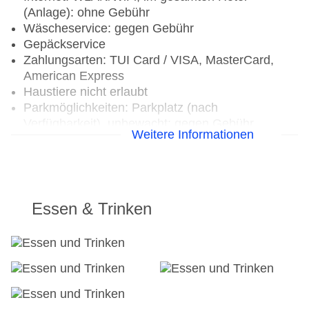
(Anlage): ohne Gebühr
Wäscheservice: gegen Gebühr
Gepäckservice
Zahlungsarten: TUI Card / VISA, MasterCard,
American Express
Haustiere nicht erlaubt
Parkmöglichkeiten: Parkplatz (nach
Verfügbarkeit), unbewacht: gegen Gebühr
Weitere Informationen
Businesscenter
Tagungseinrichtungen: Konferenzräume: 7,
Tagungsequipment: gegen Gebühr, Coffee
Breaks: gegen Gebühr
Gebäudeanzahl: 1, Etagen: 17, Zimmer: 160
Essen & Trinken
Landeskategorie: 5 Sterne