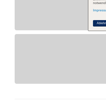
notwendi
Impres
Ableh