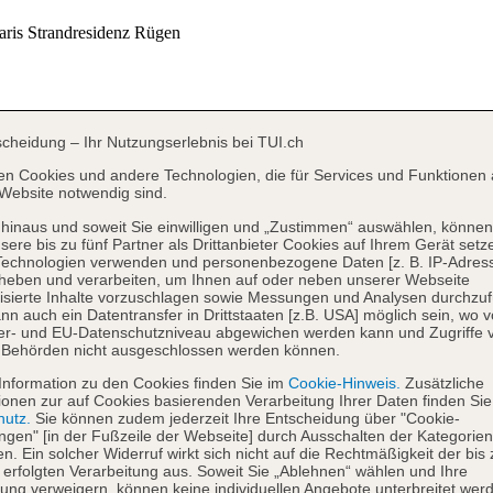
scheidung – Ihr Nutzungserlebnis bei TUI.ch
en Cookies und andere Technologien, die für Services und Funktionen 
Website notwendig sind.
hinaus und soweit Sie einwilligen und „Zustimmen“ auswählen, können
sere bis zu fünf Partner als Drittanbieter Cookies auf Ihrem Gerät setz
Technologien verwenden und personenbezogene Daten [z. B. IP-Adres
heben und verarbeiten, um Ihnen auf oder neben unserer Webseite
isierte Inhalte vorzuschlagen sowie Messungen und Analysen durchzuf
nn auch ein Datentransfer in Drittstaaten [z.B. USA] möglich sein, wo 
er- und EU-Datenschutzniveau abgewichen werden kann und Zugriffe 
 Behörden nicht ausgeschlossen werden können.
Information zu den Cookies finden Sie im
Cookie-Hinweis.
Zusätzliche
ionen zur auf Cookies basierenden Verarbeitung Ihrer Daten finden Sie
hutz.
Sie können zudem jederzeit Ihre Entscheidung über "Cookie-
ungen" [in der Fußzeile der Webseite] durch Ausschalten der Kategorien
en. Ein solcher Widerruf wirkt sich nicht auf die Rechtmäßigkeit der bis
 erfolgten Verarbeitung aus. Soweit Sie „Ablehnen“ wählen und Ihre
ng verweigern, können keine individuellen Angebote unterbreitet werd