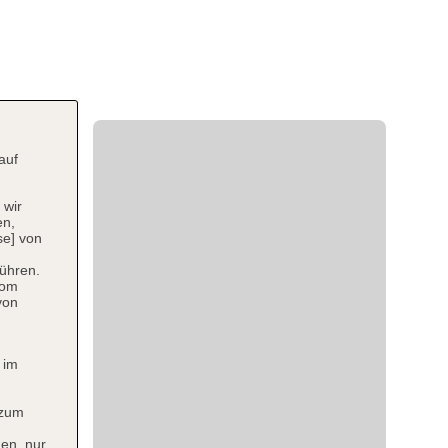
auf
 wir
en,
se] von
ühren.
vom
von
 im
 zum
en, nur