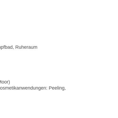
mpfbad, Ruheraum
Moor)
osmetikanwendungen: Peeling,